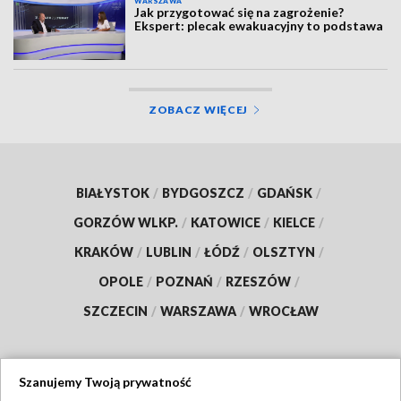
WARSZAWA
Jak przygotować się na zagrożenie?
Ekspert: plecak ewakuacyjny to podstawa
ZOBACZ WIĘCEJ
BIAŁYSTOK
/
BYDGOSZCZ
/
GDAŃSK
/
GORZÓW WLKP.
/
KATOWICE
/
KIELCE
/
KRAKÓW
/
LUBLIN
/
ŁÓDŹ
/
OLSZTYN
/
OPOLE
/
POZNAŃ
/
RZESZÓW
/
SZCZECIN
/
WARSZAWA
/
WROCŁAW
Szanujemy Twoją prywatność
Dołącz do nas: