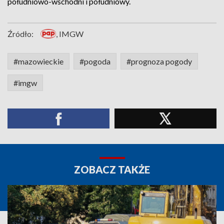
południowo-wschodni i południowy.
Źródło:
, IMGW
#mazowieckie
#pogoda
#prognoza pogody
#imgw
ZOBACZ TAKŻE