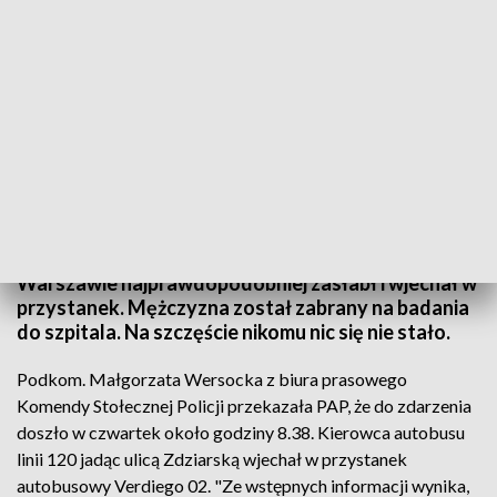
fot. TVP3 Warszawa
Kierowca autobusu jadąc ul. Zdziarską w
Warszawie najprawdopodobniej zasłabł i wjechał w
przystanek. Mężczyzna został zabrany na badania
do szpitala. Na szczęście nikomu nic się nie stało.
Podkom. Małgorzata Wersocka z biura prasowego
Komendy Stołecznej Policji przekazała PAP, że do zdarzenia
doszło w czwartek około godziny 8.38. Kierowca autobusu
linii 120 jadąc ulicą Zdziarską wjechał w przystanek
autobusowy Verdiego 02. "Ze wstępnych informacji wynika,