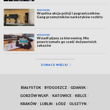
WARSZAWA
Wspólna akcja policji i pograniczników.
Gang przemytników narkotyków rozbity
WARSZAWA
Wsiadł pijany za kierownicę. Nie
powstrzymało go sześć dożywotnich
zakazów
ZOBACZ WIĘCEJ
BIAŁYSTOK
/
BYDGOSZCZ
/
GDAŃSK
/
GORZÓW WLKP.
/
KATOWICE
/
KIELCE
/
KRAKÓW
/
LUBLIN
/
ŁÓDŹ
/
OLSZTYN
/