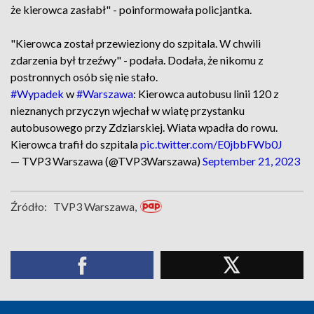
że kierowca zasłabł" - poinformowała policjantka.
"Kierowca został przewieziony do szpitala. W chwili
zdarzenia był trzeźwy" - podała. Dodała, że nikomu z
postronnych osób się nie stało.
#Wypadek
w
#Warszawa
: Kierowca autobusu linii 120 z
nieznanych przyczyn wjechał w wiatę przystanku
autobusowego przy Zdziarskiej. Wiata wpadła do rowu.
Kierowca trafił do szpitala
pic.twitter.com/E0jbbFWb0J
— TVP3 Warszawa (@TVP3Warszawa)
September 21, 2023
Źródło:
TVP3 Warszawa,