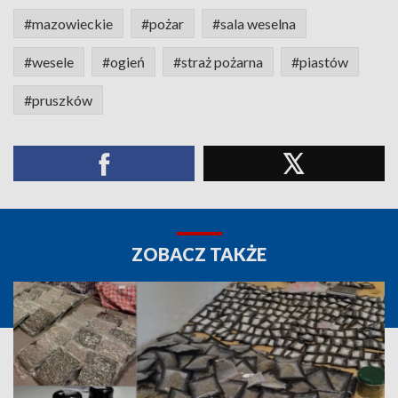
#mazowieckie
#pożar
#sala weselna
#wesele
#ogień
#straż pożarna
#piastów
#pruszków
ZOBACZ TAKŻE