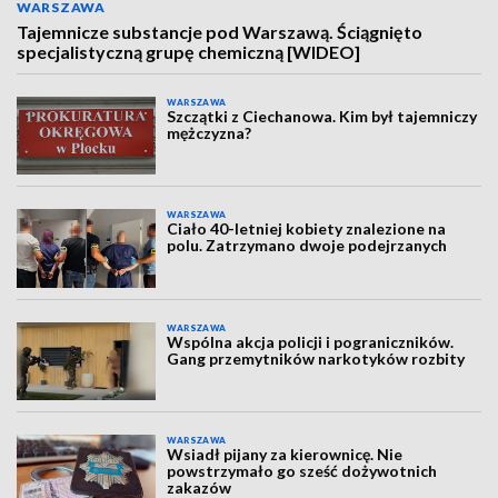
WARSZAWA
Tajemnicze substancje pod Warszawą. Ściągnięto
specjalistyczną grupę chemiczną [WIDEO]
WARSZAWA
Szczątki z Ciechanowa. Kim był tajemniczy
mężczyzna?
WARSZAWA
Ciało 40-letniej kobiety znalezione na
polu. Zatrzymano dwoje podejrzanych
WARSZAWA
Wspólna akcja policji i pograniczników.
Gang przemytników narkotyków rozbity
WARSZAWA
Wsiadł pijany za kierownicę. Nie
powstrzymało go sześć dożywotnich
zakazów