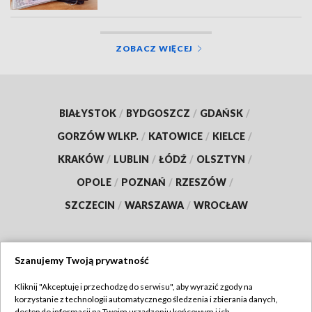
ZOBACZ WIĘCEJ
BIAŁYSTOK
/
BYDGOSZCZ
/
GDAŃSK
/
GORZÓW WLKP.
/
KATOWICE
/
KIELCE
/
KRAKÓW
/
LUBLIN
/
ŁÓDŹ
/
OLSZTYN
/
OPOLE
/
POZNAŃ
/
RZESZÓW
/
SZCZECIN
/
WARSZAWA
/
WROCŁAW
Szanujemy Twoją prywatność
Dołącz do nas:
Kliknij "Akceptuję i przechodzę do serwisu", aby wyrazić zgody na
korzystanie z technologii automatycznego śledzenia i zbierania danych,
TVP
dostęp do informacji na Twoim urządzeniu końcowym i ich