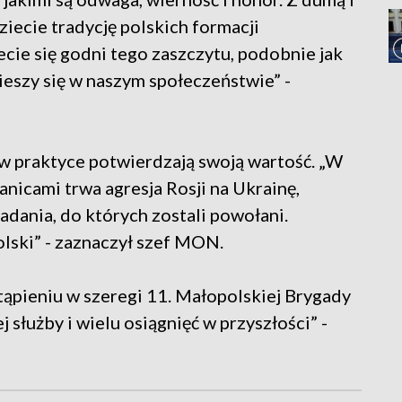
ecie tradycję polskich formacji
cie się godni tego zaszczytu, podobnie jak
ieszy się w naszym społeczeństwie” -
 w praktyce potwierdzają swoją wartość. „W
nicami trwa agresja Rosji na Ukrainę,
zadania, do których zostali powołani.
lski” - zaznaczył szef MON.
tąpieniu w szeregi 11. Małopolskiej Brygady
 służby i wielu osiągnięć w przyszłości” -