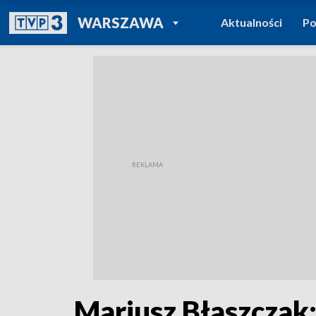
POWRÓT DO
WARSZAWA
Aktualności
Po
TVP REGIONY
Mariusz Błaszczak: