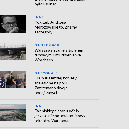
było usunąć
INNE
Pogrzeb Andrzeja
Morozowskiego. Znamy
szczegóły
NA DROGACH
Warszawa stanie się planem
filmowym. Utrudnienia we
Włochach
NA SYGNALE
Ciało 40-letniej kobiety
znalezione na polu.
Zatrzymano dwoje
podejrzanych
INNE
Tak niskiego stanu Wisły
jeszcze nie notowano. Nowy
rekord w Warszawie