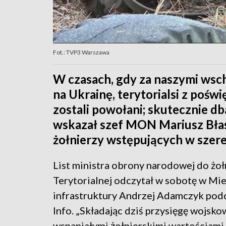
Fot.: TVP3 Warszawa
W czasach, gdy za naszymi wsch
na Ukrainę, terytorialsi z pośw
zostali powołani; skutecznie db
wskazał szef MON Mariusz Błas
żołnierzy wstępujących w szer
List ministra obrony narodowej do żo
Terytorialnej odczytał w sobotę w Mie
infrastruktury Andrzej Adamczyk pod
Info. „Składając dziś przysięgę wojsko
wspaniałymi żołnierskimi wartościami, 