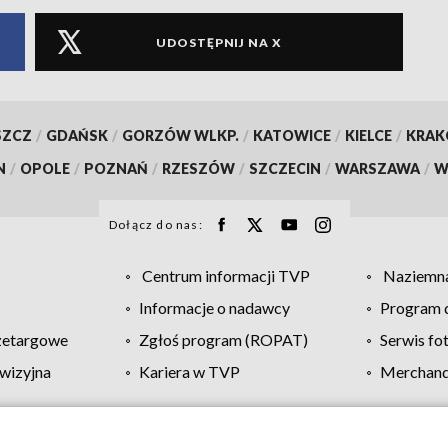
UDOSTĘPNIJ NA X
SZCZ
/
GDAŃSK
/
GORZÓW WLKP.
/
KATOWICE
/
KIELCE
/
KRA
N
/
OPOLE
/
POZNAŃ
/
RZESZÓW
/
SZCZECIN
/
WARSZAWA
/
W
Dołącz do nas:
Centrum informacji TVP
Naziemna
Informacje o nadawcy
Program d
zetargowe
Zgłoś program (ROPAT)
Serwis fo
wizyjna
Kariera w TVP
Merchandi