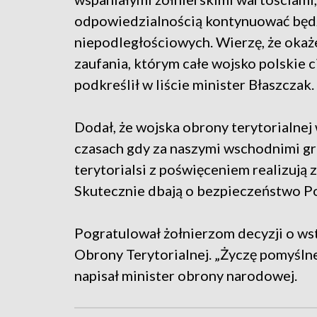
odpowiedzialnością kontynuować będzi
niepodległościowych. Wierzę, że okaże
zaufania, którym całe wojsko polskie c
podkreślił w liście minister Błaszczak.
Dodał, że wojska obrony terytorialnej
czasach gdy za naszymi wschodnimi gra
terytorialsi z poświęceniem realizują 
Skutecznie dbają o bezpieczeństwo Po
Pogratulował żołnierzom decyzji o ws
Obrony Terytorialnej. „Życzę pomyślnej
napisał minister obrony narodowej.