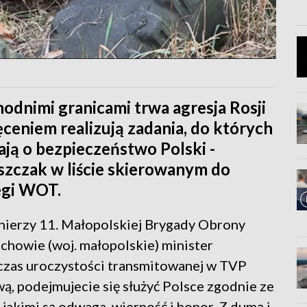
odnimi granicami trwa agresja Rosji
ięceniem realizują zadania, do których
ają o bezpieczeństwo Polski -
zczak w liście skierowanym do
egi WOT.
łnierzy 11. Małopolskiej Brygady Obrony
chowie (woj. małopolskie) minister
czas uroczystości transmitowanej w TVP
wą, podejmujecie się służyć Polsce zgodnie ze
jakimi są odwaga, wierność i honor. Z dumą i