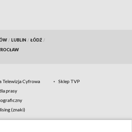
KÓW
/
LUBLIN
/
ŁÓDŹ
/
ROCŁAW
 Telewizja Cyfrowa
Sklep TVP
la prasy
tograficzny
sing (znaki)