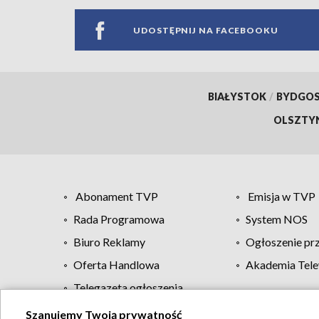
UDOSTĘPNIJ NA FACEBOOKU
BIAŁYSTOK
/
BYDGO
OLSZTY
Abonament TVP
Emisja w TVP
Rada Programowa
System NOS
Biuro Reklamy
Ogłoszenie pr
Oferta Handlowa
Akademia Tele
Telegazeta ogłoszenia
Szanujemy Twoją prywatność