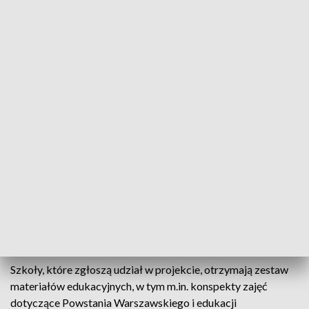
BohaterON w Twojej Szkole to część ogólnopolskiej
kampanii o tematyce historycznej BohaterON - włącz
historię! Kampania ma na celu upamiętnienie, uhonorowanie i
bezpośrednią pomoc uczestnikom Powstania
Warszawskiego, edukację społeczeństwa, a także promocję
patriotycznych postaw i historii Polski XX wieku. Udział w
projekcie mogą wziąć wszystkie przedszkola, szkoły
podstawowe i ponadpodstawowe, a także drużyny
harcerskie, hufce pracy oraz inne placówki oświatowe
pracujące z dziećmi i młodzieżą.
Warunkiem uczestnictwa jest przesłanie zgłoszenia do 2
października za pośrednictwem formularza dostępnego na
stronie:
https://docs.google.com/forms/d/e/1FAIpQLSfqAnOc0Z9
Szkoły, które zgłoszą udział w projekcie, otrzymają zestaw
materiałów edukacyjnych, w tym m.in. konspekty zajęć
dotyczące Powstania Warszawskiego i edukacji