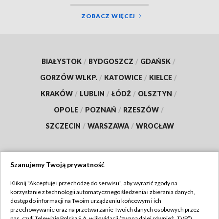
ZOBACZ WIĘCEJ
BIAŁYSTOK
/
BYDGOSZCZ
/
GDAŃSK
/
GORZÓW WLKP.
/
KATOWICE
/
KIELCE
/
KRAKÓW
/
LUBLIN
/
ŁÓDŹ
/
OLSZTYN
/
OPOLE
/
POZNAŃ
/
RZESZÓW
/
SZCZECIN
/
WARSZAWA
/
WROCŁAW
Szanujemy Twoją prywatność
Dołącz do nas:
Kliknij "Akceptuję i przechodzę do serwisu", aby wyrazić zgody na
korzystanie z technologii automatycznego śledzenia i zbierania danych,
TVP
dostęp do informacji na Twoim urządzeniu końcowym i ich
Abonament TVP
przechowywanie oraz na przetwarzanie Twoich danych osobowych przez
Regulamin TVP
nas, czyli Telewizję Polską S.A. w likwidacji (zwaną dalej również „TVP”),