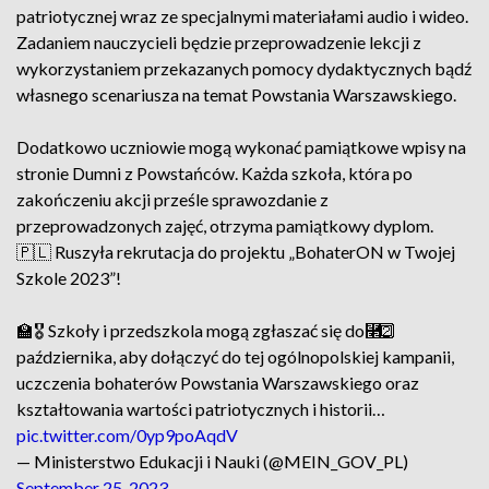
patriotycznej wraz ze specjalnymi materiałami audio i wideo.
Zadaniem nauczycieli będzie przeprowadzenie lekcji z
wykorzystaniem przekazanych pomocy dydaktycznych bądź
własnego scenariusza na temat Powstania Warszawskiego.
Dodatkowo uczniowie mogą wykonać pamiątkowe wpisy na
stronie Dumni z Powstańców. Każda szkoła, która po
zakończeniu akcji prześle sprawozdanie z
przeprowadzonych zajęć, otrzyma pamiątkowy dyplom.
🇵🇱 Ruszyła rekrutacja do projektu „BohaterON w Twojej
Szkole 2023”!
🏫🎖 Szkoły i przedszkola mogą zgłaszać się do⿢2⃣
października, aby dołączyć do tej ogólnopolskiej kampanii,
uczczenia bohaterów Powstania Warszawskiego oraz
kształtowania wartości patriotycznych i historii…
pic.twitter.com/0yp9poAqdV
— Ministerstwo Edukacji i Nauki (@MEIN_GOV_PL)
September 25, 2023