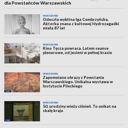
dla Powstańców Warszawskich
WARSZAWA
Odeszła wybitna Iga Cembrzyńska.
Aktorka znana z kultowej Hydrozagadki
miała 87 lat
WARSZAWA
Kino Tęcza powraca. Latem seanse
plenerowe, od jesieni w pełnej krasie
WARSZAWA
Zapomniane obrazy z Powstania
Warszawskiego. Unikalna wystawa w
Instytucie Pileckiego
WARSZAWA
50. urodziny wieży ciśnień. To unikat na
skalę kraju