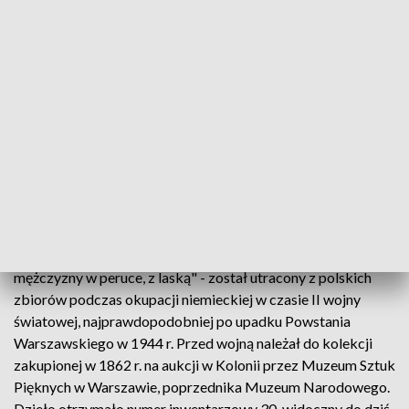
mężczyzny w peruce, z laską" Godfrieda Schalckena.
"Pustych ram w polskich muzeach są tysiące. W wyniku II
wojny światowej straciliśmy ponad pół miliona ruchomych
dzieł sztuki" - mówił szef MKiDN podczas uroczystości.
Przypomniał, że prowadzona przez resort kampania "Puste
Ramy" z jednej strony pokazuje "straszliwą stratę i wyrwę,
jakiej Polska doznała w czasie II wojny światowej zarówno
od Niemców, jak i od Rosjan", a z drugiej strony pokazuje
pracę rewindykacyjną, ponieważ cały czas straty wojenne do
Polski wracają.
Obraz Godfrieda Schalckena - "Portret starszego
mężczyzny w peruce, z laską" - został utracony z polskich
zbiorów podczas okupacji niemieckiej w czasie II wojny
światowej, najprawdopodobniej po upadku Powstania
Warszawskiego w 1944 r. Przed wojną należał do kolekcji
zakupionej w 1862 r. na aukcji w Kolonii przez Muzeum Sztuk
Pięknych w Warszawie, poprzednika Muzeum Narodowego.
Dzieło otrzymało numer inwentarzowy 30, widoczny do dziś