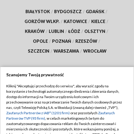
BIAŁYSTOK
/
BYDGOSZCZ
/
GDAŃSK
/
GORZÓW WLKP.
/
KATOWICE
/
KIELCE
/
KRAKÓW
/
LUBLIN
/
ŁÓDŹ
/
OLSZTYN
/
OPOLE
/
POZNAŃ
/
RZESZÓW
/
SZCZECIN
/
WARSZAWA
/
WROCŁAW
Szanujemy Twoją prywatność
Dołącz do nas:
Kliknij "Akceptuję i przechodzę do serwisu", aby wyrazić zgody na
korzystanie z technologii automatycznego śledzenia i zbierania danych,
TVP
dostęp do informacji na Twoim urządzeniu końcowym i ich
Abonament TVP
przechowywanie oraz na przetwarzanie Twoich danych osobowych przez
Regulamin TVP
nas, czyli Telewizję Polską S.A. w likwidacji (zwaną dalej również „TVP”),
Emisja w TVP
Polityka prywatności
Zaufanych Partnerów z IAB* (1201 firm)
oraz pozostałych
Zaufanych
Partnerów TVP (93 firm)
, w celach marketingowych (w tym do
Centrum informacji TVP
Moje zgody
zautomatyzowanego dopasowania reklam do Twoich zainteresowań i
mierzenia ich skuteczności) i pozostałych, które wskazujemy poniżej, a
Naziemna Telewizja Cyfrowa
Pomoc