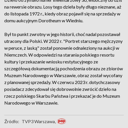
na rewersie obrazu. Losy tego dzieła były długo nieznane, aż
do listopada 1972 r., kiedy obraz pojawił się na sprzedaży w
domu aukcyjnym Dorotheum w Wiedniu.
Był to punkt zwrotny w jego historii, choć nadal pozostawał
utracony dla Polski. W 2022 r. "Portret starszego mężczyzny
w peruce, z laską" został ponownie odnaleziony na aukcji w
Niemczech. W odpowiedzi na starania polskiego resortu
kultury i przekazanie wniosku restytucyjnego ze
szczegółową dokumentacją pochodzenia obrazu ze zbiorów
Muzeum Narodowego w Warszawie, obraz został wycofany
z planowanej sprzedaży. W czerwcu 2023 r. dotychczasowy
posiadacz zdecydował się dobrowolnie zwrócić dzieło na
rzecz polskiego Skarbu Państwa i przekazać je do Muzeum
Narodowego w Warszawie.
Źródło:
TVP3 Warszawa,