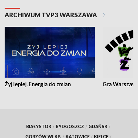
ARCHIWUM TVP3 WARSZAWA
Żyj lepiej. Energia do zmian
Gra Warszaw
BIAŁYSTOK
/
BYDGOSZCZ
/
GDAŃSK
/
GORZÓW WLKP.
/
KATOWICE
/
KIELCE
/