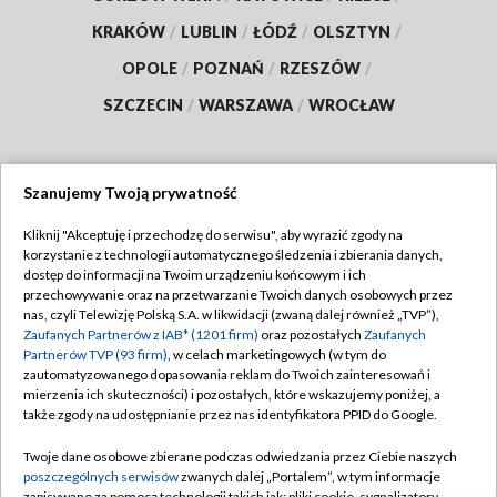
KRAKÓW
/
LUBLIN
/
ŁÓDŹ
/
OLSZTYN
/
OPOLE
/
POZNAŃ
/
RZESZÓW
/
SZCZECIN
/
WARSZAWA
/
WROCŁAW
Szanujemy Twoją prywatność
Dołącz do nas:
Kliknij "Akceptuję i przechodzę do serwisu", aby wyrazić zgody na
korzystanie z technologii automatycznego śledzenia i zbierania danych,
TVP
dostęp do informacji na Twoim urządzeniu końcowym i ich
Abonament TVP
przechowywanie oraz na przetwarzanie Twoich danych osobowych przez
Regulamin TVP
nas, czyli Telewizję Polską S.A. w likwidacji (zwaną dalej również „TVP”),
Emisja w TVP
Zaufanych Partnerów z IAB* (1201 firm)
oraz pozostałych
Zaufanych
Polityka prywatności
Partnerów TVP (93 firm)
, w celach marketingowych (w tym do
Centrum informacji TVP
Moje zgody
zautomatyzowanego dopasowania reklam do Twoich zainteresowań i
mierzenia ich skuteczności) i pozostałych, które wskazujemy poniżej, a
Naziemna Telewizja Cyfrowa
Pomoc
także zgody na udostępnianie przez nas identyfikatora PPID do Google.
Sklep TVP
Biuro reklamy
Twoje dane osobowe zbierane podczas odwiedzania przez Ciebie naszych
Rada Programowa
poszczególnych serwisów
zwanych dalej „Portalem”, w tym informacje
Kontakt
zapisywane za pomocą technologii takich jak: pliki cookie, sygnalizatory