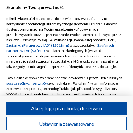
Szanujemy Twoją prywatność
Dołącz do nas:
Kliknij "Akceptuję i przechodzę do serwisu", aby wyrazić zgody na
korzystanie z technologii automatycznego śledzenia i zbierania danych,
TVP
dostęp do informacji na Twoim urządzeniu końcowym i ich
Abonament TVP
przechowywanie oraz na przetwarzanie Twoich danych osobowych przez
Regulamin TVP
nas, czyli Telewizję Polską S.A. w likwidacji (zwaną dalej również „TVP”),
Emisja w TVP
Polityka prywatności
Zaufanych Partnerów z IAB* (1201 firm)
oraz pozostałych
Zaufanych
Partnerów TVP (93 firm)
, w celach marketingowych (w tym do
Centrum informacji TVP
Moje zgody
zautomatyzowanego dopasowania reklam do Twoich zainteresowań i
mierzenia ich skuteczności) i pozostałych, które wskazujemy poniżej, a
Naziemna Telewizja Cyfrowa
Pomoc
także zgody na udostępnianie przez nas identyfikatora PPID do Google.
Sklep TVP
Biuro reklamy
Twoje dane osobowe zbierane podczas odwiedzania przez Ciebie naszych
Rada Programowa
Kontakt
poszczególnych serwisów
zwanych dalej „Portalem”, w tym informacje
zapisywane za pomocą technologii takich jak: pliki cookie, sygnalizatory
System NOS
WWW lub innych podobnych technologii umożliwiających świadczenie
dopasowanych i bezpiecznych usług, personalizację treści oraz reklam,
Informacje o nadawcy
Kanały
udostępnianie funkcji mediów społecznościowych oraz analizowanie
Akceptuję i przechodzę do serwisu
ruchu w Internecie.
Program dla prasy
©2026 Telewizja Polska S.A. w likwidacji
Biuro Reklamy
Twoje dane osobowe zbierane podczas odwiedzania przez Ciebie
Ustawienia zaawansowane
poszczególnych serwisów
na Portalu, takie jak adresy IP, identyfikatory
Ogłoszenie przetargowe
Twoich urządzeń końcowych i identyfikatory plików cookie, informacje o