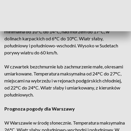
kierunków południowych.
W nocy bezchmurnie lub zachmurzenie małe. Lokalnie mgły
ograniczające. Widzialność do 200 metrów. Temperatura
minimalna od 10°C do 14°C, nad morzem do 17°C, w
dolinach karpackich od 6°C do 10°C. Wiatr słaby,
południowy i południowo-wschodni. Wysoko w Sudetach
porywy wiatru do 60 km/h.
W czwartek bezchmurnie lub zachmurzenie małe, okresami
umiarkowane. Temperatura maksymalna od 24°C do 27°C,
miejscami na wybrzeżu i w rejonach podgórskich chłodniej,
od 22°C do 24°C. Wiatr słaby i umiarkowany, z kierunków
południowych.
Prognoza pogody dla Warszawy
W Warszawie w środę słonecznie. Temperatura maksymalna
26°C. Wiatr słaby, południowo-wschodni i południowy. W