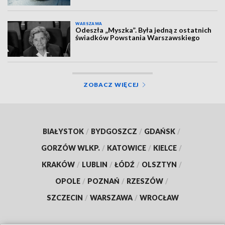
WARSZAWA
Odeszła „Myszka”. Była jedną z ostatnich
świadków Powstania Warszawskiego
ZOBACZ WIĘCEJ
BIAŁYSTOK
/
BYDGOSZCZ
/
GDAŃSK
/
GORZÓW WLKP.
/
KATOWICE
/
KIELCE
/
KRAKÓW
/
LUBLIN
/
ŁÓDŹ
/
OLSZTYN
/
OPOLE
/
POZNAŃ
/
RZESZÓW
/
SZCZECIN
/
WARSZAWA
/
WROCŁAW