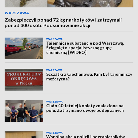
WARSZAWA
Zabezpieczyli ponad 72 kg narkotyków i zatrzymali
ponad 300 osób. Podsumowanie akcji
WARSZAWA
Tajemnicze substancje pod Warszawą.
Ściągnięto specjalistyczną grupę
chemiczną [WIDEO]
WARSZAWA
Szczątki z Ciechanowa. Kim był tajemniczy
mężczyzna?
WARSZAWA
Ciało 40-letniej kobiety znalezione na
polu. Zatrzymano dwoje podejrzanych
WARSZAWA
Wspólna akcja policji i pograniczników.