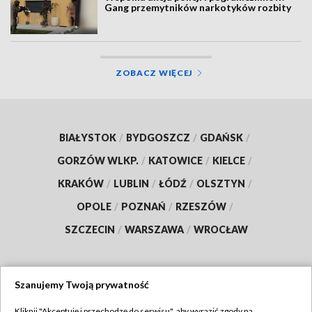
Gang przemytników narkotyków rozbity
ZOBACZ WIĘCEJ
BIAŁYSTOK
/
BYDGOSZCZ
/
GDAŃSK
/
GORZÓW WLKP.
/
KATOWICE
/
KIELCE
/
KRAKÓW
/
LUBLIN
/
ŁÓDŹ
/
OLSZTYN
/
OPOLE
/
POZNAŃ
/
RZESZÓW
/
SZCZECIN
/
WARSZAWA
/
WROCŁAW
Szanujemy Twoją prywatność
Dołącz do nas:
Kliknij "Akceptuję i przechodzę do serwisu", aby wyrazić zgody na