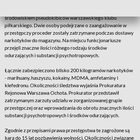
Magazyn narkotyków był zlokalizowany na jednym z
warszawskich osiedli. Nadzorowały go osoby związane ze
środowiskiem pseudokibiców warszawskiego klubu
piłkarskiego. Dwie osoby podejrzane o zaangażowanie w
przestępczy proceder zostały zatrzymane podczas dostawy
narkotyków do magazynu. Na miejscu funkcjonariusze
przejęli znaczne ilości różnego rodzaju środków
odurzających i substancji psychotropowych.
Łącznie zabezpieczono blisko 200 kilogramów narkotyków
- marihuany, haszyszu, kokainy, MDMA, amfetaminy i
klefedronu. Okoliczności śledztwa wyjaśnia Prokuratura
Rejonowa Warszawa Ochota. Prokurator przedstawił
zatrzymanym zarzuty udziału w zorganizowanej grupie
przestępczej oraz wprowadzania do obrotu znacznych ilości
substancji psychotropowych i środków odurzających.
Zgodnie z przepisami prawa przestępstwa te zagrożone są
karą do 15 lat pozbawienia wolności. Okoliczności związane