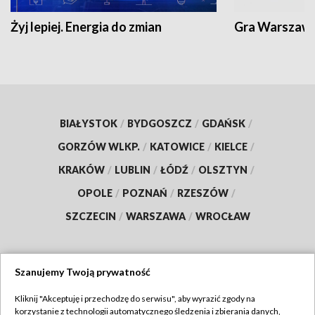
Żyj lepiej. Energia do zmian
Gra Warszaw
BIAŁYSTOK
/
BYDGOSZCZ
/
GDAŃSK
/
GORZÓW WLKP.
/
KATOWICE
/
KIELCE
/
KRAKÓW
/
LUBLIN
/
ŁÓDŹ
/
OLSZTYN
/
OPOLE
/
POZNAŃ
/
RZESZÓW
/
SZCZECIN
/
WARSZAWA
/
WROCŁAW
Szanujemy Twoją prywatność
Dołącz do nas:
Kliknij "Akceptuję i przechodzę do serwisu", aby wyrazić zgody na
korzystanie z technologii automatycznego śledzenia i zbierania danych,
TVP