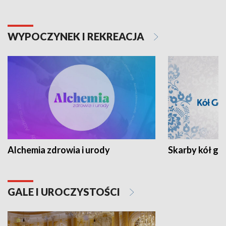
WYPOCZYNEK I REKREACJA
Alchemia zdrowia i urody
Skarby kół go
GALE I UROCZYSTOŚCI