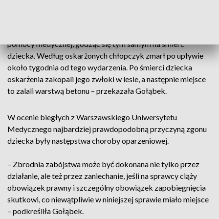
Dodała, że z ustaleń śledztwa wynika, że chłopczyk wpadł do
niezabezpieczonego brodzika z gorącą wodą i doznał
rozległych oparzeń. – Opiekunowie zaniechali wezwania
pomocy medycznej, godząc się tym samym na śmierć
dziecka. Według oskarżonych chłopczyk zmarł po upływie
około tygodnia od tego wydarzenia. Po śmierci dziecka
oskarżenia zakopali jego zwłoki w lesie, a następnie miejsce
to zalali warstwą betonu – przekazała Gołąbek.
W ocenie biegłych z Warszawskiego Uniwersytetu
Medycznego najbardziej prawdopodobną przyczyną zgonu
dziecka były następstwa choroby oparzeniowej.
– Zbrodnia zabójstwa może być dokonana nie tylko przez
działanie, ale też przez zaniechanie, jeśli na sprawcy ciąży
obowiązek prawny i szczególny obowiązek zapobiegnięcia
skutkowi, co niewątpliwie w niniejszej sprawie miało miejsce
– podkreśliła Gołąbek.