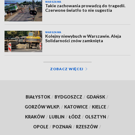
WARSZAWA
Takie zachowania prowadzą do tragedii.
Czerwone światło to nie sugestia
WARSZAWA
Kolejny niewybuch w Warszawie. Aleja
Solidarności znów zamknięta
ZOBACZ WIĘCEJ
BIAŁYSTOK
/
BYDGOSZCZ
/
GDAŃSK
/
GORZÓW WLKP.
/
KATOWICE
/
KIELCE
/
KRAKÓW
/
LUBLIN
/
ŁÓDŹ
/
OLSZTYN
/
OPOLE
/
POZNAŃ
/
RZESZÓW
/