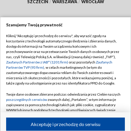
SZCZECIN
/
WARSZAWA
/
WROCŁAW
Szanujemy Twoją prywatność
Dołącz do nas:
Kliknij "Akceptuję i przechodzę do serwisu", aby wyrazić zgody na
korzystanie z technologii automatycznego śledzenia i zbierania danych,
TVP
dostęp do informacji na Twoim urządzeniu końcowym i ich
Abonament TVP
przechowywanie oraz na przetwarzanie Twoich danych osobowych przez
Regulamin TVP
nas, czyli Telewizję Polską S.A. w likwidacji (zwaną dalej również „TVP”),
Emisja w TVP
Polityka prywatności
Zaufanych Partnerów z IAB* (1201 firm)
oraz pozostałych
Zaufanych
Partnerów TVP (93 firm)
, w celach marketingowych (w tym do
Centrum informacji TVP
Moje zgody
zautomatyzowanego dopasowania reklam do Twoich zainteresowań i
mierzenia ich skuteczności) i pozostałych, które wskazujemy poniżej, a
Naziemna Telewizja Cyfrowa
Pomoc
także zgody na udostępnianie przez nas identyfikatora PPID do Google.
Sklep TVP
Biuro reklamy
Twoje dane osobowe zbierane podczas odwiedzania przez Ciebie naszych
Rada Programowa
Kontakt
poszczególnych serwisów
zwanych dalej „Portalem”, w tym informacje
zapisywane za pomocą technologii takich jak: pliki cookie, sygnalizatory
System NOS
WWW lub innych podobnych technologii umożliwiających świadczenie
dopasowanych i bezpiecznych usług, personalizację treści oraz reklam,
Informacje o nadawcy
Kanały
udostępnianie funkcji mediów społecznościowych oraz analizowanie
Akceptuję i przechodzę do serwisu
ruchu w Internecie.
Program dla prasy