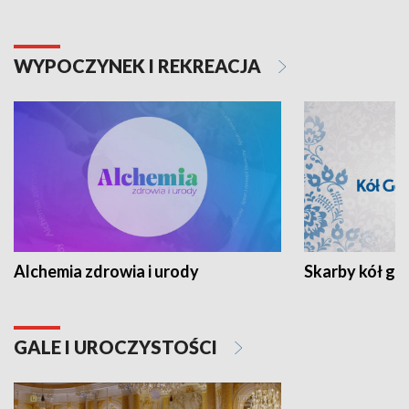
WYPOCZYNEK I REKREACJA
Alchemia zdrowia i urody
Skarby kół go
GALE I UROCZYSTOŚCI