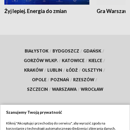
Żyj lepiej. Energia do zmian
Gra Warszaw
BIAŁYSTOK
/
BYDGOSZCZ
/
GDAŃSK
/
GORZÓW WLKP.
/
KATOWICE
/
KIELCE
/
KRAKÓW
/
LUBLIN
/
ŁÓDŹ
/
OLSZTYN
/
OPOLE
/
POZNAŃ
/
RZESZÓW
/
SZCZECIN
/
WARSZAWA
/
WROCŁAW
Szanujemy Twoją prywatność
Dołącz do nas:
Kliknij "Akceptuję i przechodzę do serwisu", aby wyrazić zgody na
korzystanie z technologii automatycznego śledzenia i zbierania danych,
TVP