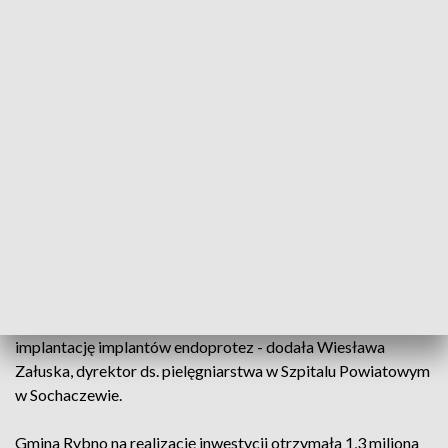
w miejscu, na które czekało wielu mieszkańców tej gminy, o
którym dyskutowano latami. Z dumą prezentujemy efekt
pracy ostatnich lat. Jedną z najważniejszych i największych
inwestycji gminy Rybno - powiedział Damian Jaworski, wójt
gminy Rybno.
Rozszerzyła się również oferta centrum medyczno-
rehabilitacyjnego. Mieszkańcy będą mogli skorzystać z
porad dietetyka, psychologa czy fizjoterapeuty. Kupiono też
nowoczesne urządzenia, a obiekt jest dostosowany dla osób
z niepełnosprawnościami. - Nie będziecie musieli państwo
jeździć do szpitala w Sochaczewie na rehabilitację tylko
będziecie mogli korzystać z pola elektromagnetycznego,
który pozwoli na szybsze gojenie się złamań, na szybszą
implantację implantów endoprotez - dodała Wiesława
Załuska, dyrektor ds. pielęgniarstwa w Szpitalu Powiatowym
w Sochaczewie.
Gmina Rybno na realizację inwestycji otrzymała 1,3 miliona