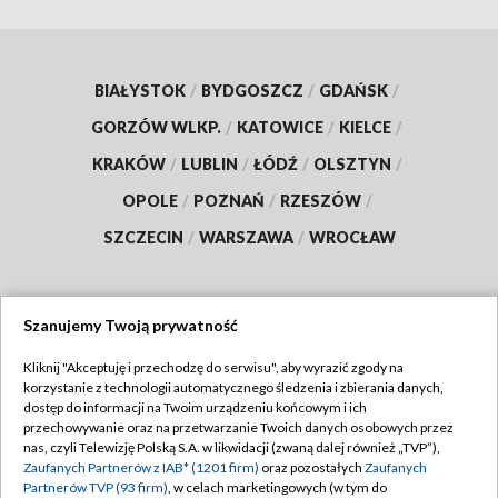
BIAŁYSTOK
/
BYDGOSZCZ
/
GDAŃSK
/
GORZÓW WLKP.
/
KATOWICE
/
KIELCE
/
KRAKÓW
/
LUBLIN
/
ŁÓDŹ
/
OLSZTYN
/
OPOLE
/
POZNAŃ
/
RZESZÓW
/
SZCZECIN
/
WARSZAWA
/
WROCŁAW
Szanujemy Twoją prywatność
Dołącz do nas:
Kliknij "Akceptuję i przechodzę do serwisu", aby wyrazić zgody na
korzystanie z technologii automatycznego śledzenia i zbierania danych,
TVP
dostęp do informacji na Twoim urządzeniu końcowym i ich
Abonament TVP
przechowywanie oraz na przetwarzanie Twoich danych osobowych przez
Regulamin TVP
nas, czyli Telewizję Polską S.A. w likwidacji (zwaną dalej również „TVP”),
Emisja w TVP
Polityka prywatności
Zaufanych Partnerów z IAB* (1201 firm)
oraz pozostałych
Zaufanych
Partnerów TVP (93 firm)
, w celach marketingowych (w tym do