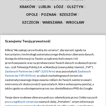
KRAKÓW
/
LUBLIN
/
ŁÓDŹ
/
OLSZTYN
/
OPOLE
/
POZNAŃ
/
RZESZÓW
/
SZCZECIN
/
WARSZAWA
/
WROCŁAW
Szanujemy Twoją prywatność
Dołącz do nas:
Kliknij "Akceptuję i przechodzę do serwisu", aby wyrazić zgody na
korzystanie z technologii automatycznego śledzenia i zbierania danych,
TVP
dostęp do informacji na Twoim urządzeniu końcowym i ich
Abonament TVP
przechowywanie oraz na przetwarzanie Twoich danych osobowych przez
Regulamin TVP
nas, czyli Telewizję Polską S.A. w likwidacji (zwaną dalej również „TVP”),
Emisja w TVP
Zaufanych Partnerów z IAB* (1201 firm)
oraz pozostałych
Zaufanych
Polityka prywatności
Partnerów TVP (93 firm)
, w celach marketingowych (w tym do
Centrum informacji TVP
Moje zgody
zautomatyzowanego dopasowania reklam do Twoich zainteresowań i
mierzenia ich skuteczności) i pozostałych, które wskazujemy poniżej, a
Naziemna Telewizja Cyfrowa
Pomoc
także zgody na udostępnianie przez nas identyfikatora PPID do Google.
Sklep TVP
Biuro reklamy
Twoje dane osobowe zbierane podczas odwiedzania przez Ciebie naszych
Rada Programowa
poszczególnych serwisów
zwanych dalej „Portalem”, w tym informacje
Kontakt
zapisywane za pomocą technologii takich jak: pliki cookie, sygnalizatory