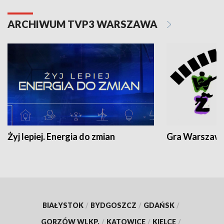
ARCHIWUM TVP3 WARSZAWA
Żyj lepiej. Energia do zmian
Gra Warszaw
BIAŁYSTOK
/
BYDGOSZCZ
/
GDAŃSK
/
GORZÓW WLKP.
/
KATOWICE
/
KIELCE
/