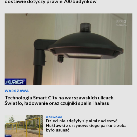
dostawie dotyczy prawie 700 budynków
WARSZAWA
Technologia Smart City na warszawskich ulicach.
Światło, ładowanie oraz czujniki spalin i hałasu
WARSZAWA
Dzieci nie zdążyły się nimi nacieszyć.
Huśtawki z ursynowskiego parku trzeba
było usunąć