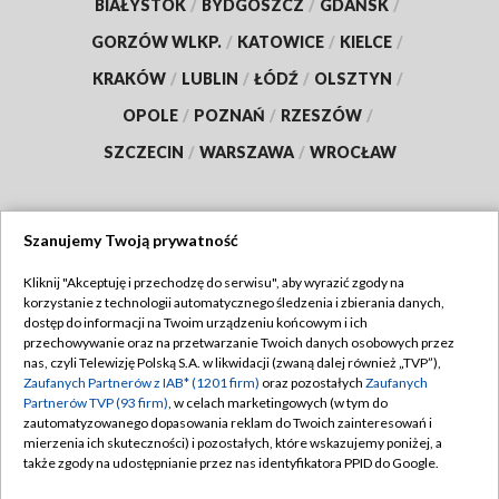
BIAŁYSTOK
/
BYDGOSZCZ
/
GDAŃSK
/
GORZÓW WLKP.
/
KATOWICE
/
KIELCE
/
KRAKÓW
/
LUBLIN
/
ŁÓDŹ
/
OLSZTYN
/
OPOLE
/
POZNAŃ
/
RZESZÓW
/
SZCZECIN
/
WARSZAWA
/
WROCŁAW
Szanujemy Twoją prywatność
Dołącz do nas:
Kliknij "Akceptuję i przechodzę do serwisu", aby wyrazić zgody na
korzystanie z technologii automatycznego śledzenia i zbierania danych,
TVP
dostęp do informacji na Twoim urządzeniu końcowym i ich
Abonament TVP
przechowywanie oraz na przetwarzanie Twoich danych osobowych przez
Regulamin TVP
nas, czyli Telewizję Polską S.A. w likwidacji (zwaną dalej również „TVP”),
Emisja w TVP
Polityka prywatności
Zaufanych Partnerów z IAB* (1201 firm)
oraz pozostałych
Zaufanych
Partnerów TVP (93 firm)
, w celach marketingowych (w tym do
Centrum informacji TVP
Moje zgody
zautomatyzowanego dopasowania reklam do Twoich zainteresowań i
mierzenia ich skuteczności) i pozostałych, które wskazujemy poniżej, a
Naziemna Telewizja Cyfrowa
Pomoc
także zgody na udostępnianie przez nas identyfikatora PPID do Google.
Sklep TVP
Biuro reklamy