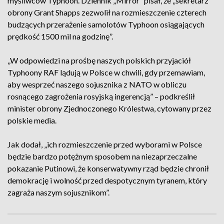
myśliwców Typhoon. Dziennik „Mirror” pisał, że „sekretarz
obrony Grant Shapps zezwolił na rozmieszczenie czterech
budzących przerażenie samolotów Typhoon osiągających
prędkość 1500 mil na godzinę”.
„W odpowiedzi na prośbę naszych polskich przyjaciół
Typhoony RAF lądują w Polsce w chwili, gdy przemawiam,
aby wesprzeć naszego sojusznika z NATO w obliczu
rosnącego zagrożenia rosyjską ingerencją” – podkreślił
minister obrony Zjednoczonego Królestwa, cytowany przez
polskie media.
Jak dodał, „ich rozmieszczenie przed wyborami w Polsce
będzie bardzo potężnym sposobem na niezaprzeczalne
pokazanie Putinowi, że konserwatywny rząd będzie chronił
demokrację i wolność przed despotycznym tyranem, który
zagraża naszym sojusznikom”.