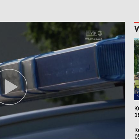
K
1
K
0