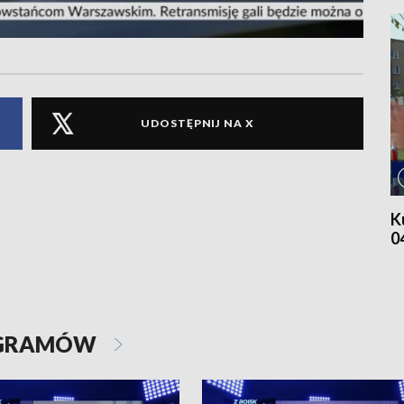
UDOSTĘPNIJ NA X
K
0
OGRAMÓW