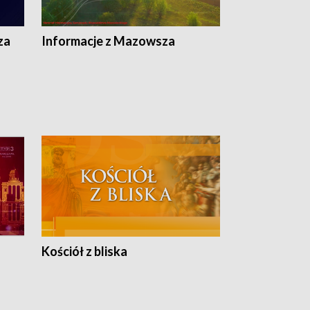
ej
ska
za
Informacje z Mazowsza
Kościół z bliska