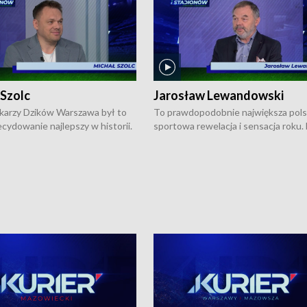
 Szolc
Jarosław Lewandowski
karzy Dzików Warszawa był to
To prawdopodobnie największa pol
cydowanie najlepszy w historii.
sportowa rewelacja i sensacja roku.
pierwszy raz sięgnęli po
Chwalińska podbiła serca całej Pols
rodowe trofeum, wygrywając
kortach imienia Rolanda Garrosa w
ocno Europejską. Potem zaczęli
wielkoszlemowym turnieju French 
ekstraklasę. Po sezonie
przebijała się przez kwalifikacje, wyg
ym zadebiutowali w fazie play-
aż dziewięć pojedynków i dopiero w 
ą zwieńczyli zdobyciem
została zatrzymana przez Rosjankę M
o w historii klubu medalu w
Andriejewą. Dziś nasza tenisistka wr
ch o mistrzostwo Polski. A
do Polski i w Warszawie spotkała się
ogdana Saternusa jest dziś
dziennikarzami na konferencji praso
olc, prezes koszykarzy Dzików
W Magazynie Sportowym "Z Boisk i
.
Stadionów Warszawy i Mazowsza"
Bogdan Saternus rozmawiał z Jaros
Lewandowskim, który jest