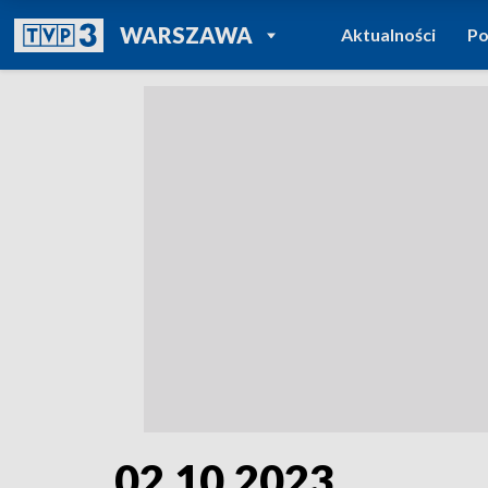
POWRÓT DO
WARSZAWA
Aktualności
Po
TVP REGIONY
02.10.2023