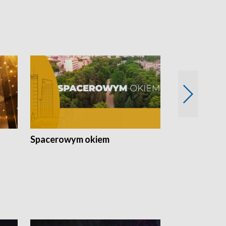
Spacerowym okiem
Filmowe spo