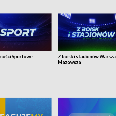
ości Sportowe
Z boisk i stadionów Warsza
Mazowsza