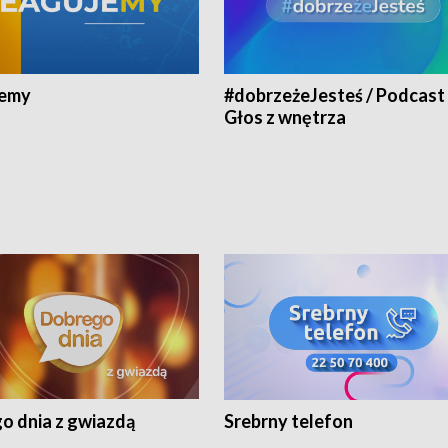
jemy
#dobrzeżeJesteś / Podcast 
Głos z wnętrza
o dnia z gwiazdą
Srebrny telefon