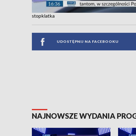
stopklatka
UDOSTĘPNIJ NA FACEBOOKU
NAJNOWSZE WYDANIA PR