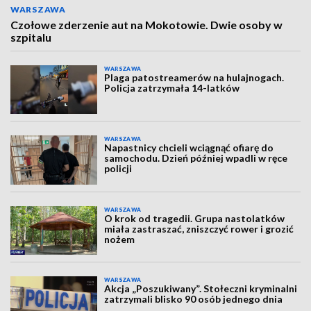
WARSZAWA
Czołowe zderzenie aut na Mokotowie. Dwie osoby w
szpitalu
WARSZAWA
Plaga patostreamerów na hulajnogach.
Policja zatrzymała 14-latków
WARSZAWA
Napastnicy chcieli wciągnąć ofiarę do
samochodu. Dzień później wpadli w ręce
policji
WARSZAWA
O krok od tragedii. Grupa nastolatków
miała zastraszać, zniszczyć rower i grozić
nożem
WARSZAWA
Akcja „Poszukiwany”. Stołeczni kryminalni
zatrzymali blisko 90 osób jednego dnia