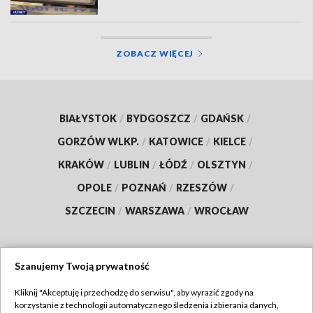
ZOBACZ WIĘCEJ
BIAŁYSTOK
/
BYDGOSZCZ
/
GDAŃSK
/
GORZÓW WLKP.
/
KATOWICE
/
KIELCE
/
KRAKÓW
/
LUBLIN
/
ŁÓDŹ
/
OLSZTYN
/
OPOLE
/
POZNAŃ
/
RZESZÓW
/
SZCZECIN
/
WARSZAWA
/
WROCŁAW
Szanujemy Twoją prywatność
Dołącz do nas:
Kliknij "Akceptuję i przechodzę do serwisu", aby wyrazić zgody na
korzystanie z technologii automatycznego śledzenia i zbierania danych,
TVP