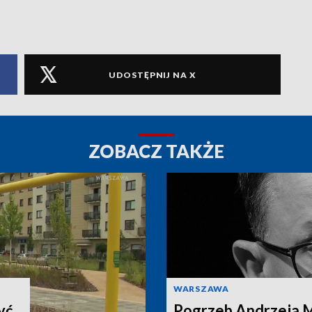
UDOSTĘPNIJ NA X
ZOBACZ TAKŻE
WARSZAWA
yć.
Pogrzeb Andrzeja 