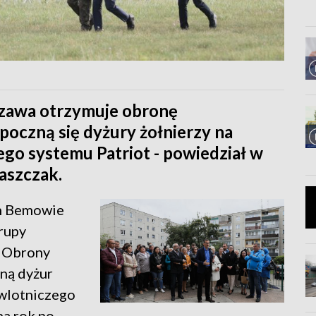
rszawa otrzymuje obronę
poczną się dyżury żołnierzy na
o systemu Patriot - powiedział w
aszczak.
im Bemowie
grupy
o Obrony
zną dyżur
wlotniczego
na rok po