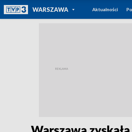
POWRÓT DO
WARSZAWA
Aktualności
Po
TVP REGIONY
Warszawa zyskała 