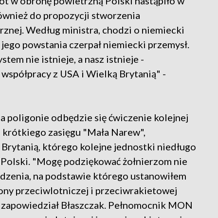
iot w obronę powietrzną Polski nastąpiło w
ównież do propozycji stworzenia
znej. Według ministra, chodzi o niemiecki
z jego powstania czerpał niemiecki przemysł.
tem nie istnieje, a nasz istnieje -
współpracy z USA i Wielką Brytanią" -
a poligonie odbędzie się ćwiczenie kolejnej
 krótkiego zasięgu "Mała Narew",
Brytanią, którego kolejne jednostki niedługo
 Polski. "Mogę podziękować żołnierzom nie
ządzenia, na podstawie którego ustanowiłem
ony przeciwlotniczej i przeciwrakietowej
 - zapowiedział Błaszczak. Pełnomocnik MON