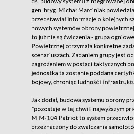
ds. budowy systemu zintegrowanej obr
gen. bryg. Michał Marciniak powiedzia
przedstawiał informacje o kolejnych s
nowych systemów obrony powietrznej. 
to już nie są ćwiczenia - grupa ogni
Powietrznej otrzymała konkretne zada
scenariuszach. Zadaniem grupy jest o
zagrożeniem w postaci taktycznych po
jednostka ta zostanie poddana certyfik
bojowy, chroniąc ludność i infrastruktu
Jak dodał, budowa systemu obrony prz
"pozostaje w tej chwili najwyższym pr
MIM-104 Patriot to system przeciwlot
przeznaczony do zwalczania samolotów