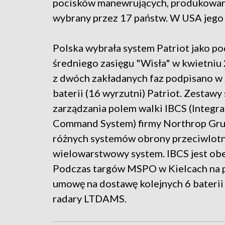
pocisków manewrujących, produkowany
wybrany przez 17 państw. W USA jego
Polska wybrała system Patriot jako p
średniego zasięgu "Wisła" w kwietniu
z dwóch zakładanych faz podpisano w
baterii (16 wyrzutni) Patriot. Zesta
zarządzania polem walki IBCS (Integra
Command System) firmy Northrop Gru
różnych systemów obrony przeciwlotn
wielowarstwowy system. IBCS jest ob
Podczas targów MSPO w Kielcach na 
umowę na dostawę kolejnych 6 baterii
radary LTDAMS.