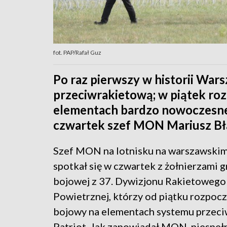
fot. PAP/Rafał Guz
Po raz pierwszy w historii Wa
przeciwrakietową; w piątek roz
elementach bardzo nowoczesneg
czwartek szef MON Mariusz Bł
Szef MON na lotnisku na warszawsk
spotkał się w czwartek z żołnierzami 
bojowej z 37. Dywizjonu Rakietoweg
Powietrznej, którzy od piątku rozpoc
bojowy na elementach systemu przeci
Patriot. Jak zapowiadał MON, niespeł