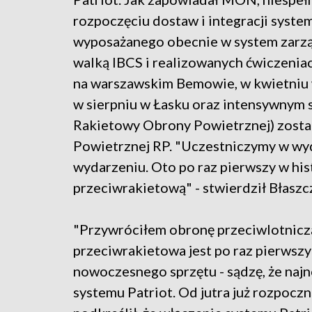
rozpoczęciu dostaw i integracji syste
wyposażanego obecnie w system zarz
walką IBCS i realizowanych ćwiczenia
na warszawskim Bemowie, w kwietniu
w sierpniu w Łasku oraz intensywnym 
Rakietowy Obrony Powietrznej) zost
Powietrznej RP. "Uczestniczymy w w
wydarzeniu. Oto po raz pierwszy w hi
przeciwrakietową" - stwierdził Błaszc
"Przywróciłem obronę przeciwlotniczą
przeciwrakietowa jest po raz pierwszy
nowoczesnego sprzętu - sądzę, że najn
systemu Patriot. Od jutra już rozpoczn