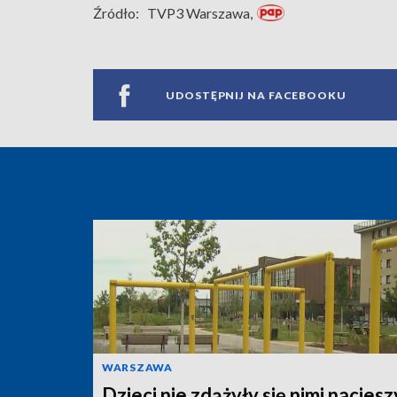
Źródło:
TVP3 Warszawa,
UDOSTĘPNIJ NA FACEBOOKU
WARSZAWA
Dzieci nie zdążyły się nimi naciesz