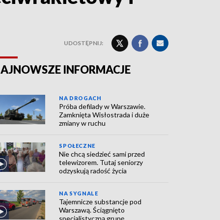
UDOSTĘPNIJ:
AJNOWSZE INFORMACJE
NA DROGACH
Próba defilady w Warszawie.
Zamknięta Wisłostrada i duże
zmiany w ruchu
SPOŁECZNE
Nie chcą siedzieć sami przed
telewizorem. Tutaj seniorzy
odzyskują radość życia
NA SYGNALE
Tajemnicze substancje pod
Warszawą. Ściągnięto
specjalistyczną grupę