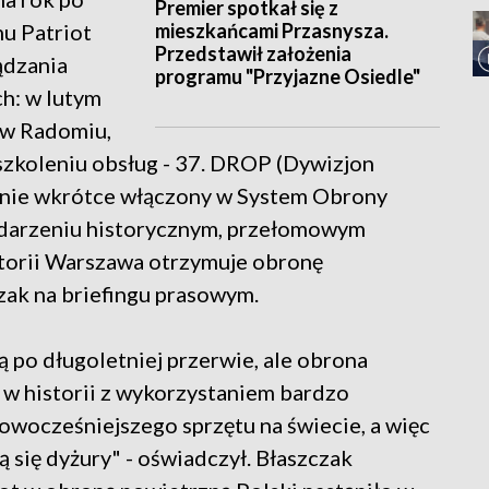
Premier spotkał się z
mieszkańcami Przasnysza.
mu Patriot
Przedstawił założenia
ądzania
programu "Przyjazne Osiedle"
ch: w lutym
 w Radomiu,
szkoleniu obsług - 37. DROP (Dywizjon
anie wkrótce włączony w System Obrony
ydarzeniu historycznym, przełomowym
storii Warszawa otrzymuje obronę
zak na briefingu prasowym.
 po długoletniej przerwie, ale obrona
 w historii z wykorzystaniem bardzo
owocześniejszego sprzętu na świecie, a więc
ą się dyżury" - oświadczył. Błaszczak