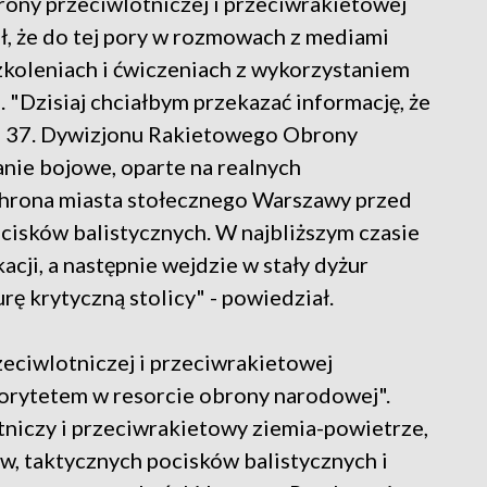
ony przeciwlotniczej i przeciwrakietowej
ł, że do tej pory w rozmowach z mediami
zkoleniach i ćwiczeniach z wykorzystaniem
"Dzisiaj chciałbym przekazać informację, że
owe 37. Dywizjonu Rakietowego Obrony
nie bojowe, oparte na realnych
chrona miasta stołecznego Warszawy przed
cisków balistycznych. W najbliższym czasie
acji, a następnie wejdzie w stały dyżur
rę krytyczną stolicy" - powiedział.
eciwlotniczej i przeciwrakietowej
iorytetem w resorcie obrony narodowej".
niczy i przeciwrakietowy ziemia-powietrze,
, taktycznych pocisków balistycznych i