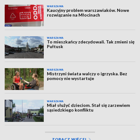
WARSZAWA
Kaucyjny problem warszawiaków. Nowe
rozwiązanie na Młocinach
WARSZAWA
To mieszkańcy zdecydowali. Tak zmieni się
Pułtusk
WARSZAWA
Mistrzyni świata walczy o igrzyska. Bez
pomocy nie wystartuje
WARSZAWA
Miał służyć dzieciom. Stał się zarzewiem
sąsiedzkiego konfliktu
ZOBACZ WIĘCEJ