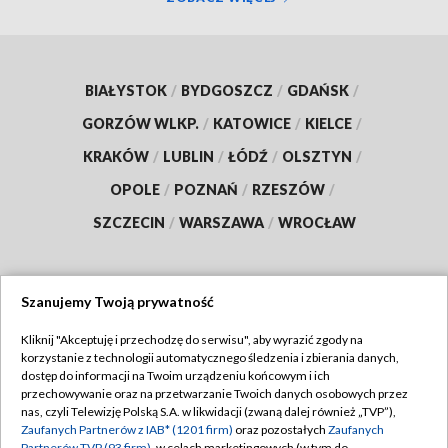
BIAŁYSTOK
/
BYDGOSZCZ
/
GDAŃSK
/
GORZÓW WLKP.
/
KATOWICE
/
KIELCE
/
KRAKÓW
/
LUBLIN
/
ŁÓDŹ
/
OLSZTYN
/
OPOLE
/
POZNAŃ
/
RZESZÓW
/
SZCZECIN
/
WARSZAWA
/
WROCŁAW
Szanujemy Twoją prywatność
Dołącz do nas:
Kliknij "Akceptuję i przechodzę do serwisu", aby wyrazić zgody na
korzystanie z technologii automatycznego śledzenia i zbierania danych,
TVP
dostęp do informacji na Twoim urządzeniu końcowym i ich
Abonament TVP
przechowywanie oraz na przetwarzanie Twoich danych osobowych przez
Regulamin TVP
nas, czyli Telewizję Polską S.A. w likwidacji (zwaną dalej również „TVP”),
Emisja w TVP
Polityka prywatności
Zaufanych Partnerów z IAB* (1201 firm)
oraz pozostałych
Zaufanych
Partnerów TVP (93 firm)
, w celach marketingowych (w tym do