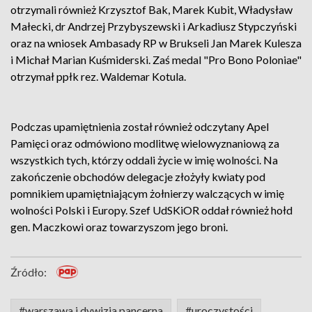
otrzymali również Krzysztof Bak, Marek Kubit, Władysław
Małecki, dr Andrzej Przybyszewski i Arkadiusz Stypczyński
oraz na wniosek Ambasady RP w Brukseli Jan Marek Kulesza
i Michał Marian Kuśmiderski. Zaś medal "Pro Bono Poloniae"
otrzymał ppłk rez. Waldemar Kotula.
Podczas upamiętnienia został również odczytany Apel
Pamięci oraz odmówiono modlitwę wielowyznaniową za
wszystkich tych, którzy oddali życie w imię wolności. Na
zakończenie obchodów delegacje złożyły kwiaty pod
pomnikiem upamiętniającym żołnierzy walczących w imię
wolności Polski i Europy. Szef UdSKiOR oddał również hołd
gen. Maczkowi oraz towarzyszom jego broni.
Źródło:
#warszawa i dywizja pancerna
#uroczystości