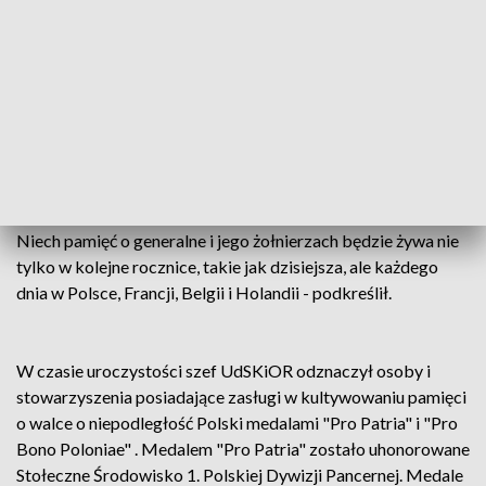
Zwrócił również uwagę na to, że to także moment, w którym
chcemy podziękować cieniom naszych przodków, na czele z
generałem Maczkiem za to, że nie zabrakło im nigdy odwagi.
- To jest też moment, w którym musimy wołać, że nie byłoby
wolnej Europy, wolnej Francji, wolnej Belgii, wolnej Holandii
gdyby nie generał Maczek oraz polscy żołnierze, których
krew przelewana była na wszystkich zachodnich frontach,
gdzie walczyli z Niemcami o wolność tych krajów - mówił. –
Niech pamięć o generalne i jego żołnierzach będzie żywa nie
tylko w kolejne rocznice, takie jak dzisiejsza, ale każdego
dnia w Polsce, Francji, Belgii i Holandii - podkreślił.
W czasie uroczystości szef UdSKiOR odznaczył osoby i
stowarzyszenia posiadające zasługi w kultywowaniu pamięci
o walce o niepodległość Polski medalami "Pro Patria" i "Pro
Bono Poloniae" . Medalem "Pro Patria" zostało uhonorowane
Stołeczne Środowisko 1. Polskiej Dywizji Pancernej. Medale