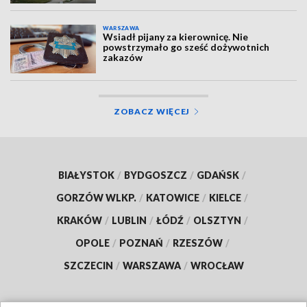
WARSZAWA
Wsiadł pijany za kierownicę. Nie
powstrzymało go sześć dożywotnich
zakazów
ZOBACZ WIĘCEJ
BIAŁYSTOK
/
BYDGOSZCZ
/
GDAŃSK
/
GORZÓW WLKP.
/
KATOWICE
/
KIELCE
/
KRAKÓW
/
LUBLIN
/
ŁÓDŹ
/
OLSZTYN
/
OPOLE
/
POZNAŃ
/
RZESZÓW
/
SZCZECIN
/
WARSZAWA
/
WROCŁAW