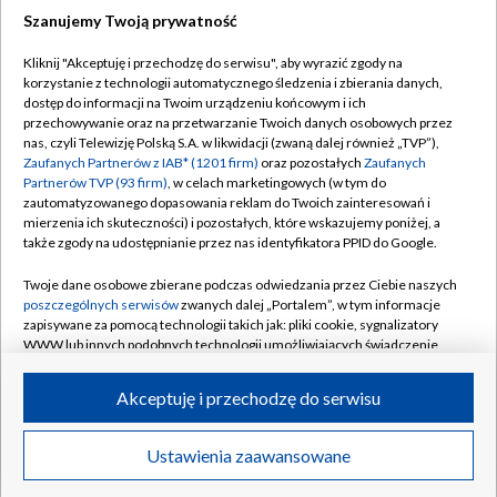
Szanujemy Twoją prywatność
Dołącz do nas:
Kliknij "Akceptuję i przechodzę do serwisu", aby wyrazić zgody na
korzystanie z technologii automatycznego śledzenia i zbierania danych,
TVP
dostęp do informacji na Twoim urządzeniu końcowym i ich
Abonament TVP
przechowywanie oraz na przetwarzanie Twoich danych osobowych przez
Regulamin TVP
nas, czyli Telewizję Polską S.A. w likwidacji (zwaną dalej również „TVP”),
Emisja w TVP
Polityka prywatności
Zaufanych Partnerów z IAB* (1201 firm)
oraz pozostałych
Zaufanych
Partnerów TVP (93 firm)
, w celach marketingowych (w tym do
Centrum informacji TVP
Moje zgody
zautomatyzowanego dopasowania reklam do Twoich zainteresowań i
mierzenia ich skuteczności) i pozostałych, które wskazujemy poniżej, a
Naziemna Telewizja Cyfrowa
Pomoc
także zgody na udostępnianie przez nas identyfikatora PPID do Google.
Sklep TVP
Biuro reklamy
Twoje dane osobowe zbierane podczas odwiedzania przez Ciebie naszych
Rada Programowa
Kontakt
poszczególnych serwisów
zwanych dalej „Portalem”, w tym informacje
zapisywane za pomocą technologii takich jak: pliki cookie, sygnalizatory
System NOS
WWW lub innych podobnych technologii umożliwiających świadczenie
dopasowanych i bezpiecznych usług, personalizację treści oraz reklam,
Informacje o nadawcy
Kanały
udostępnianie funkcji mediów społecznościowych oraz analizowanie
Akceptuję i przechodzę do serwisu
ruchu w Internecie.
Program dla prasy
©2026 Telewizja Polska S.A. w likwidacji
Biuro Reklamy
Twoje dane osobowe zbierane podczas odwiedzania przez Ciebie
Ustawienia zaawansowane
poszczególnych serwisów
na Portalu, takie jak adresy IP, identyfikatory
Ogłoszenie przetargowe
Twoich urządzeń końcowych i identyfikatory plików cookie, informacje o