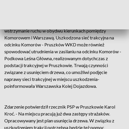
- Pruszków WKD (ok. godz. 8:30) uszkodzeniu uległa sieć
trakcyjna nad obydwoma torami. Ruch pociągów na odcinku
Komorów - Pruszków WKD został wstrzymany do
odwołania w obydwu kierunkach. Powyższe oznacza również
wstrzymanie ruchu w obydwu kierunkach pomiędzy
Komorowem i Warszawą. Uszkodzona sieć trakcyjna na
odcinku Komorów - Pruszków WKD może również
spowodować utrudnienia w zasilaniu na odcinku Komorów -
Podkowa Leśna Główna, realizowanym dotychczas z
podstacji trakcyjnej w Pruszkowie. Trwają czynności
związane z usunięciem drzewa, co umożliwi podjęcie
naprawy sieci trakcyjnej w miejscu uszkodzenia-
poinformowała Warszawska Kolej Dojazdowa.
Zdarzenie potwierdził rzecznik PSP w Pruszkowie Karol
Kroć. - Na miejscu pracują już dwa zastępy strażaków.
Opracowywany jest plan usunięcia drzewa. W związku z
uszkodzeniem trakcji potrzebna będzie też pomoc