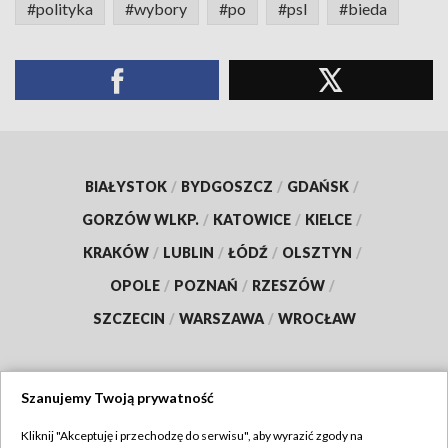
#polityka
#wybory
#po
#psl
#bieda
BIAŁYSTOK
/
BYDGOSZCZ
/
GDAŃSK
/
GORZÓW WLKP.
/
KATOWICE
/
KIELCE
/
KRAKÓW
/
LUBLIN
/
ŁÓDŹ
/
OLSZTYN
/
OPOLE
/
POZNAŃ
/
RZESZÓW
/
SZCZECIN
/
WARSZAWA
/
WROCŁAW
Szanujemy Twoją prywatność
Dołącz do nas:
Kliknij "Akceptuję i przechodzę do serwisu", aby wyrazić zgody na