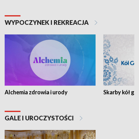
WYPOCZYNEK I REKREACJA
Alchemia zdrowia i urody
Skarby kół go
GALE I UROCZYSTOŚCI