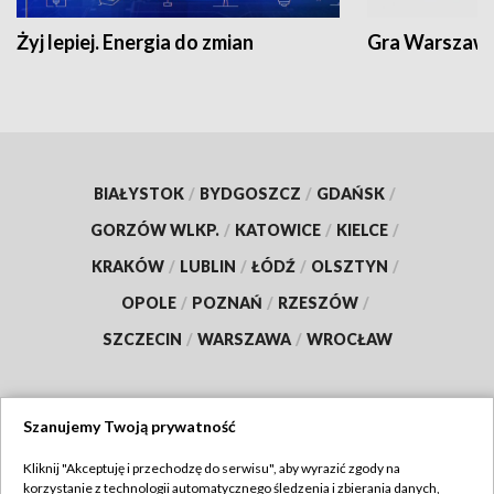
Żyj lepiej. Energia do zmian
Gra Warszaw
BIAŁYSTOK
/
BYDGOSZCZ
/
GDAŃSK
/
GORZÓW WLKP.
/
KATOWICE
/
KIELCE
/
KRAKÓW
/
LUBLIN
/
ŁÓDŹ
/
OLSZTYN
/
OPOLE
/
POZNAŃ
/
RZESZÓW
/
SZCZECIN
/
WARSZAWA
/
WROCŁAW
Szanujemy Twoją prywatność
Dołącz do nas:
Kliknij "Akceptuję i przechodzę do serwisu", aby wyrazić zgody na
korzystanie z technologii automatycznego śledzenia i zbierania danych,
TVP