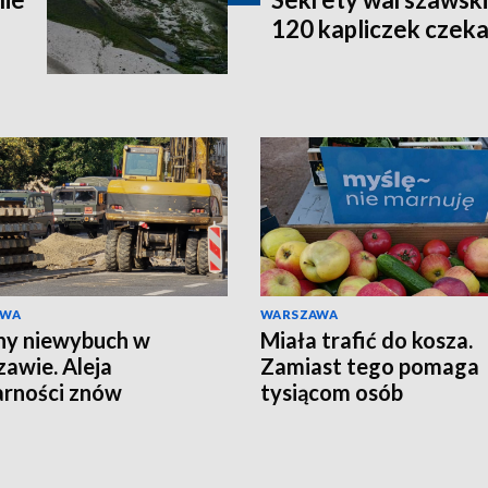
120 kapliczek czeka
AWA
WARSZAWA
ny niewybuch w
Miała trafić do kosza.
awie. Aleja
Zamiast tego pomaga
arności znów
tysiącom osób
nięta