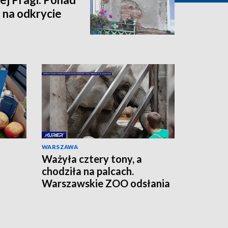
 na odkrycie
WARSZAWA
Ważyła cztery tony, a
chodziła na palcach.
Warszawskie ZOO odsłania
szkielet ukochanej Erny