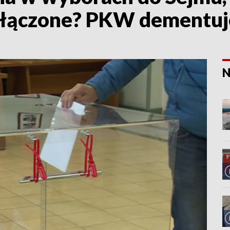
złączone? PKW dementuj
N