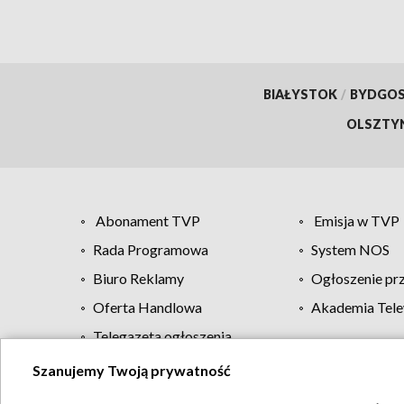
BIAŁYSTOK
/
BYDGO
OLSZTY
Abonament TVP
Emisja w TVP
Rada Programowa
System NOS
Biuro Reklamy
Ogłoszenie pr
Oferta Handlowa
Akademia Tele
Telegazeta ogłoszenia
Szanujemy Twoją prywatność
Regulamin TVP