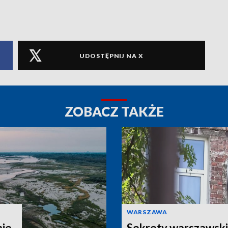
UDOSTĘPNIJ NA X
ZOBACZ TAKŻE
WARSZAWA
nie
Sekrety warszawski