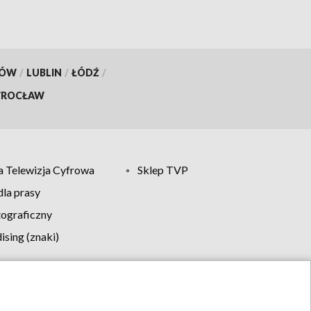
KÓW
/
LUBLIN
/
ŁÓDŹ
/
ROCŁAW
 Telewizja Cyfrowa
Sklep TVP
la prasy
tograficzny
sing (znaki)
klamy
Kontakt