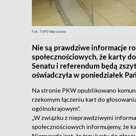
Fot.: TVP3 Warszawa
Nie są prawdziwe informacje 
społecznościowych, że karty d
Senatu i referendum będą zszyt
oświadczyła w poniedziałek P
Na stronie PKW opublikowano komunik
rzekomym łączeniu kart do głosowani
ogólnokrajowym”.
„W związku z nieprawdziwymi inform
społecznościowych informujemy, że kar
Nieprawdą jest, że trzy karty do głos