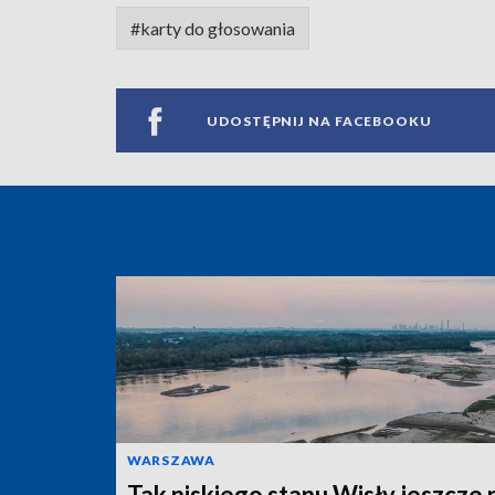
#karty do głosowania
UDOSTĘPNIJ NA FACEBOOKU
WARSZAWA
Tak niskiego stanu Wisły jeszcze 