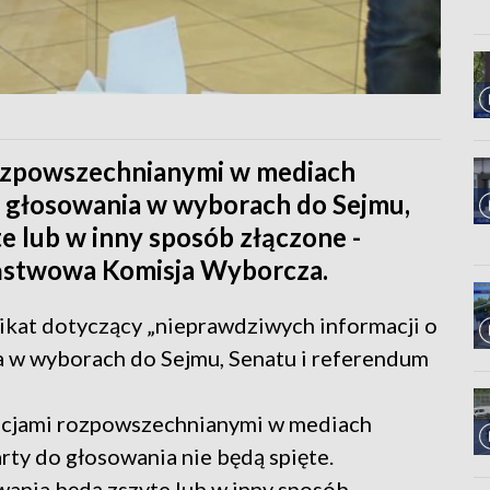
rozpowszechnianymi w mediach
o głosowania w wyborach do Sejmu,
e lub w inny sposób złączone -
aństwowa Komisja Wyborcza.
at dotyczący „nieprawdziwych informacji o
a w wyborach do Sejmu, Senatu i referendum
acjami rozpowszechnianymi w mediach
ty do głosowania nie będą spięte.
owania będą zszyte lub w inny sposób