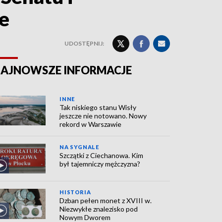
e
UDOSTĘPNIJ:
AJNOWSZE INFORMACJE
INNE
Tak niskiego stanu Wisły
jeszcze nie notowano. Nowy
rekord w Warszawie
NA SYGNALE
Szczątki z Ciechanowa. Kim
był tajemniczy mężczyzna?
HISTORIA
Dzban pełen monet z XVIII w.
Niezwykłe znalezisko pod
Nowym Dworem