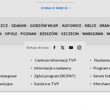
ZOBACZ WIĘCEJ
SZCZ
/
GDAŃSK
/
GORZÓW WLKP.
/
KATOWICE
/
KIELCE
/
KRA
N
/
OPOLE
/
POZNAŃ
/
RZESZÓW
/
SZCZECIN
/
WARSZAWA
/
W
Dołącz do nas:
Centrum informacji TVP
Naziemna
Informacje o nadawcy
Program d
zetargowe
Zgłoś program (ROPAT)
Serwis fo
wizyjna
Kariera w TVP
Merchandi
Polityka prywatności
Moje zgody
Pomoc
Biuro re