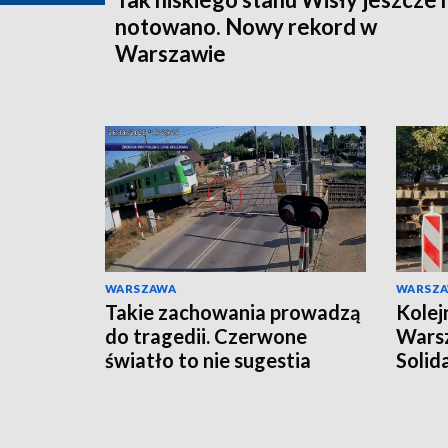
notowano. Nowy rekord w
Warszawie
WARSZAWA
WARSZ
Takie zachowania prowadzą
Kolej
do tragedii. Czerwone
Warsz
światło to nie sugestia
Solid
zamk