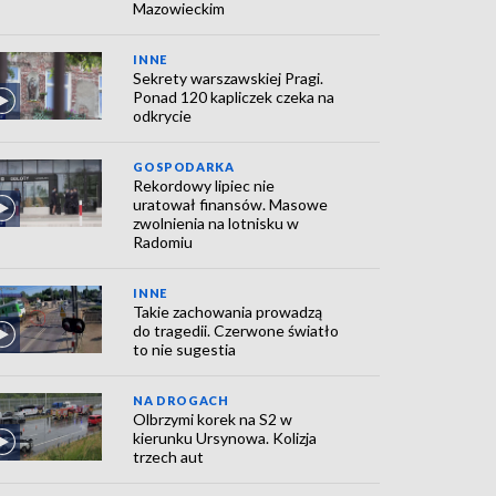
Mazowieckim
INNE
Sekrety warszawskiej Pragi.
Ponad 120 kapliczek czeka na
odkrycie
GOSPODARKA
Rekordowy lipiec nie
uratował finansów. Masowe
zwolnienia na lotnisku w
Radomiu
INNE
Takie zachowania prowadzą
do tragedii. Czerwone światło
to nie sugestia
NA DROGACH
Olbrzymi korek na S2 w
kierunku Ursynowa. Kolizja
trzech aut