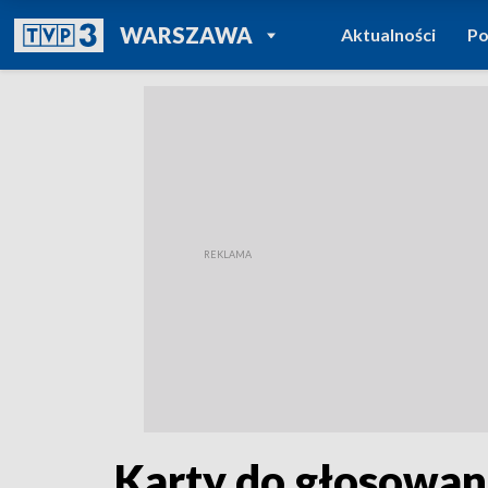
POWRÓT DO
WARSZAWA
Aktualności
Po
TVP REGIONY
Karty do głosowan