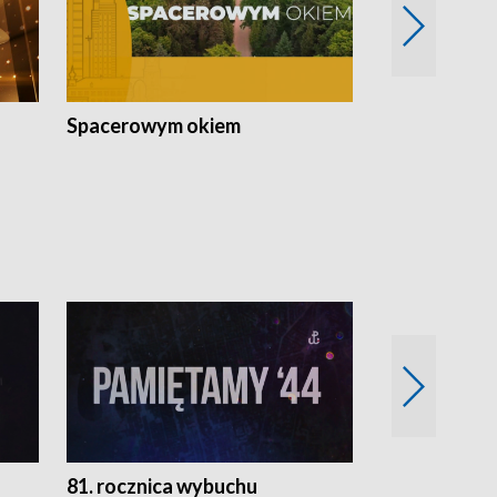
Spacerowym okiem
Filmowe spo
81. rocznica wybuchu
Retro Wawa