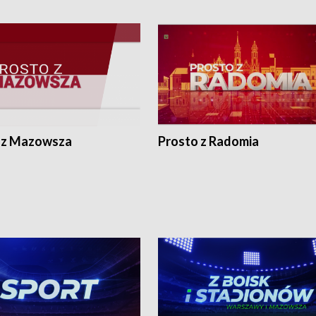
 z Mazowsza
Prosto z Radomia