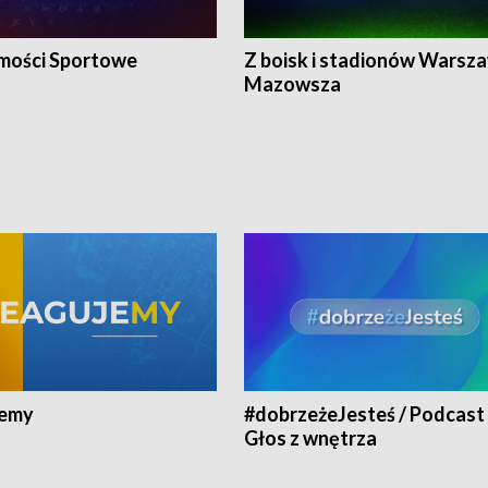
ości Sportowe
Z boisk i stadionów Warsza
Mazowsza
jemy
#dobrzeżeJesteś / Podcast 
Głos z wnętrza