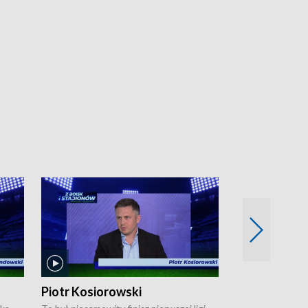
Piotr Kosiorowski
Tomasz Mat