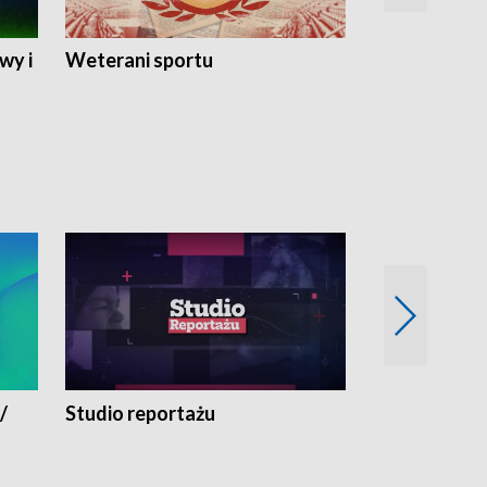
wy i
Weterani sportu
Najlepsi Sp
2024
/
Studio reportażu
Eksperyment