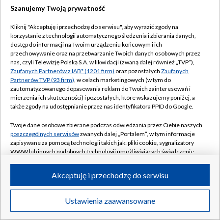
Szanujemy Twoją prywatność
Kliknij "Akceptuję i przechodzę do serwisu", aby wyrazić zgody na
korzystanie z technologii automatycznego śledzenia i zbierania danych,
dostęp do informacji na Twoim urządzeniu końcowym i ich
przechowywanie oraz na przetwarzanie Twoich danych osobowych przez
nas, czyli Telewizję Polską S.A. w likwidacji (zwaną dalej również „TVP”),
Zaufanych Partnerów z IAB* (1201 firm)
oraz pozostałych
Zaufanych
Partnerów TVP (93 firm)
, w celach marketingowych (w tym do
zautomatyzowanego dopasowania reklam do Twoich zainteresowań i
mierzenia ich skuteczności) i pozostałych, które wskazujemy poniżej, a
także zgody na udostępnianie przez nas identyfikatora PPID do Google.
Twoje dane osobowe zbierane podczas odwiedzania przez Ciebie naszych
poszczególnych serwisów
zwanych dalej „Portalem”, w tym informacje
zapisywane za pomocą technologii takich jak: pliki cookie, sygnalizatory
WWW lub innych podobnych technologii umożliwiających świadczenie
dopasowanych i bezpiecznych usług, personalizację treści oraz reklam,
udostępnianie funkcji mediów społecznościowych oraz analizowanie
Akceptuję i przechodzę do serwisu
ruchu w Internecie.
Twoje dane osobowe zbierane podczas odwiedzania przez Ciebie
Ustawienia zaawansowane
poszczególnych serwisów
na Portalu, takie jak adresy IP, identyfikatory
Twoich urządzeń końcowych i identyfikatory plików cookie, informacje o