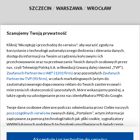
SZCZECIN
/
WARSZAWA
/
WROCŁAW
Szanujemy Twoją prywatność
Dołącz do nas:
Kliknij "Akceptuję i przechodzę do serwisu", aby wyrazić zgody na
korzystanie z technologii automatycznego śledzenia i zbierania danych,
TVP
dostęp do informacji na Twoim urządzeniu końcowym i ich
Abonament TVP
przechowywanie oraz na przetwarzanie Twoich danych osobowych przez
Regulamin TVP
nas, czyli Telewizję Polską S.A. w likwidacji (zwaną dalej również „TVP”),
Emisja w TVP
Zaufanych Partnerów z IAB* (1201 firm)
Polityka prywatności
oraz pozostałych
Zaufanych
Partnerów TVP (93 firm)
, w celach marketingowych (w tym do
Centrum informacji TVP
Moje zgody
zautomatyzowanego dopasowania reklam do Twoich zainteresowań i
mierzenia ich skuteczności) i pozostałych, które wskazujemy poniżej, a
Naziemna Telewizja Cyfrowa
Pomoc
także zgody na udostępnianie przez nas identyfikatora PPID do Google.
Sklep TVP
Biuro reklamy
Twoje dane osobowe zbierane podczas odwiedzania przez Ciebie naszych
Rada Programowa
poszczególnych serwisów
zwanych dalej „Portalem”, w tym informacje
Kontakt
zapisywane za pomocą technologii takich jak: pliki cookie, sygnalizatory
System NOS
WWW lub innych podobnych technologii umożliwiających świadczenie
dopasowanych i bezpiecznych usług, personalizację treści oraz reklam,
Informacje o nadawcy
Kanały
udostępnianie funkcji mediów społecznościowych oraz analizowanie
Akceptuję i przechodzę do serwisu