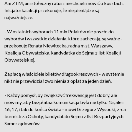
Ani ZTM, ani stołeczny ratusz nie chcieli mówić o kosztach.
Inicjatorka akcji przekonuje, że nie pieniądze są
najważniejsze.
- W ostatnich wyborach 11 mln Polaków nie poszło do
wyborów i wszystkie działania, które zachęcają, są ważne -
przekonuje Renata Niewitecka, radna m.st. Warszawy,
Koalicja Obywatelska, kandydatka do Sejmu z list Koalicji
Obywatelskiej.
Zapłacą właściciele biletów długookresowych - w systemie
nikt nie przewidział zwolnienia z opłat za jeden dzień.
- Każdy pomysł, by zwiększyć frekwencję jest dobry, ale
mówimy, aby bezpłatna komunikacja była nie tylko 15, ale i
16, 17, i tak do końca świata - mówi Grzegorz Wysocki, z-ca
burmistrza Ochoty, kandydat do Sejmu z list Bezpartyjnych
Samorządowców.