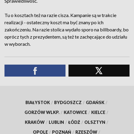
Sprawiedliwość.
Tu o kosztach też na razie cisza. Kampanie są w trakcie
realizacji - ostateczny koszt ma być znany po ich
zakończeniu. Na razie stolica wydało sporo na billboardy, bo
oprócz tych z prezydentem, są też te zachęcające do udziału
w wyborach.
BIAŁYSTOK
/
BYDGOSZCZ
/
GDAŃSK
/
GORZÓW WLKP.
/
KATOWICE
/
KIELCE
/
KRAKÓW
/
LUBLIN
/
ŁÓDŹ
/
OLSZTYN
/
OPOLE
/
POZNAŃ
/
RZESZÓW
/