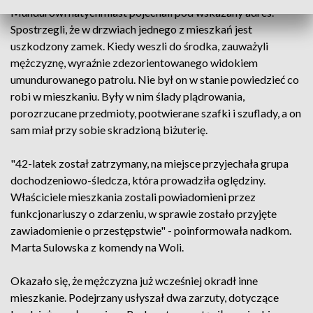
Mundurowi natychmiast pojechali pod wskazany adres.
Spostrzegli, że w drzwiach jednego z mieszkań jest
uszkodzony zamek. Kiedy weszli do środka, zauważyli
mężczyznę, wyraźnie zdezorientowanego widokiem
umundurowanego patrolu. Nie był on w stanie powiedzieć co
robi w mieszkaniu. Były w nim ślady plądrowania,
porozrzucane przedmioty, pootwierane szafki i szuflady, a on
sam miał przy sobie skradzioną biżuterię.
"42-latek został zatrzymany, na miejsce przyjechała grupa
dochodzeniowo-śledcza, która prowadziła oględziny.
Właściciele mieszkania zostali powiadomieni przez
funkcjonariuszy o zdarzeniu, w sprawie zostało przyjęte
zawiadomienie o przestępstwie" - poinformowała nadkom.
Marta Sulowska z komendy na Woli.
Okazało się, że mężczyzna już wcześniej okradł inne
mieszkanie. Podejrzany usłyszał dwa zarzuty, dotyczące