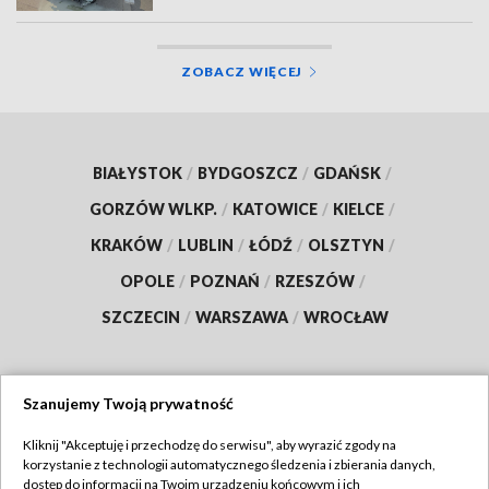
ZOBACZ WIĘCEJ
BIAŁYSTOK
/
BYDGOSZCZ
/
GDAŃSK
/
GORZÓW WLKP.
/
KATOWICE
/
KIELCE
/
KRAKÓW
/
LUBLIN
/
ŁÓDŹ
/
OLSZTYN
/
OPOLE
/
POZNAŃ
/
RZESZÓW
/
SZCZECIN
/
WARSZAWA
/
WROCŁAW
Szanujemy Twoją prywatność
Dołącz do nas:
Kliknij "Akceptuję i przechodzę do serwisu", aby wyrazić zgody na
korzystanie z technologii automatycznego śledzenia i zbierania danych,
TVP
dostęp do informacji na Twoim urządzeniu końcowym i ich