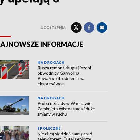
UDOSTĘPNIJ:
AJNOWSZE INFORMACJE
NA DROGACH
Rusza remont drugiej jezdni
obwodnicy Garwolina.
Poważne utrudnienia na
ekspresówce
NA DROGACH
Próba defilady w Warszawie.
Zamknięta Wisłostrada i duże
zmiany w ruchu
SPOŁECZNE
Nie chcą siedzieć sami przed
telewizorem. Tutaj seniorzy