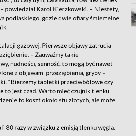
– powiedział Karol Kierzkowski. – Niestety,
a podlaskiego, gdzie dwie ofiary śmiertelne
ik.
talacji gazowej. Pierwsze objawy zatrucia
eziębienie. – Zauważmy takie
wy, nudności, senność, to mogą być nawet
lone z objawami przeziębienia, grypy –
ki. "Bierzemy tabletki przeciwbólowe czy
e to jest czad. Warto mieć czujnik tlenku
dzenie to koszt około stu złotych, ale może
i 80 razy w związku z emisją tlenku węgla.