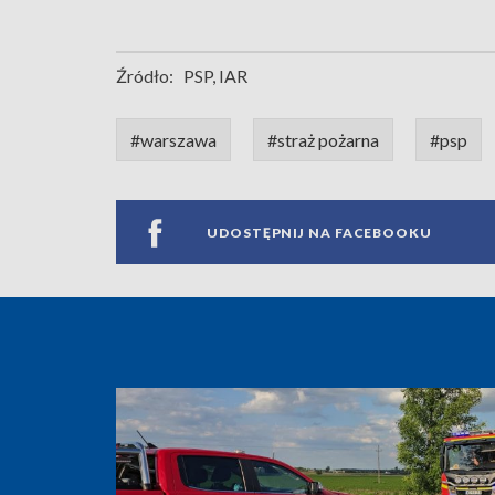
Źródło:
PSP, IAR
#warszawa
#straż pożarna
#psp
UDOSTĘPNIJ NA FACEBOOKU