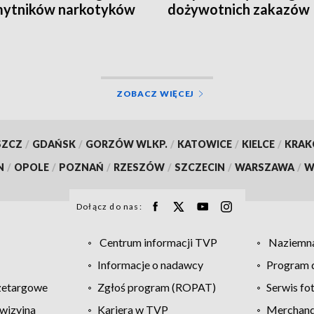
mytników narkotyków
dożywotnich zakazów
ty
ZOBACZ WIĘCEJ
SZCZ
/
GDAŃSK
/
GORZÓW WLKP.
/
KATOWICE
/
KIELCE
/
KRA
N
/
OPOLE
/
POZNAŃ
/
RZESZÓW
/
SZCZECIN
/
WARSZAWA
/
W
Dołącz do nas:
Centrum informacji TVP
Naziemna
Informacje o nadawcy
Program d
zetargowe
Zgłoś program (ROPAT)
Serwis fo
wizyjna
Kariera w TVP
Merchandi