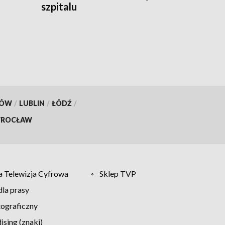
szpitalu
KÓW
/
LUBLIN
/
ŁÓDŹ
/
ROCŁAW
 Telewizja Cyfrowa
Sklep TVP
la prasy
tograficzny
sing (znaki)