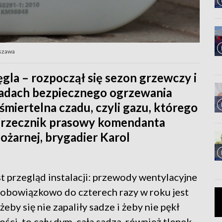
rszawa
ęgla – rozpoczął się sezon grzewczy i
sadach bezpiecznego ogrzewania
śmiertelna czadu, czyli gazu, którego
ał rzecznik prasowy komendanta
żarnej, brygadier Karol
est przegląd instalacji: przewody wentylacyjne
to obowiązkowo do czterech razy w roku jest
y się nie zapaliły sadze i żeby nie pękł
ości, to cały dym, cała sadza, również tlenek