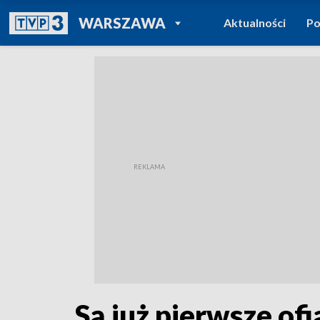
POWRÓT DO
WARSZAWA
Aktualności
Po
TVP REGIONY
Są już pierwsze ofi