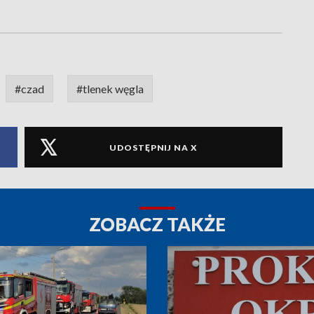
#czad
#tlenek węgla
UDOSTĘPNIJ NA X
ZOBACZ TAKŻE