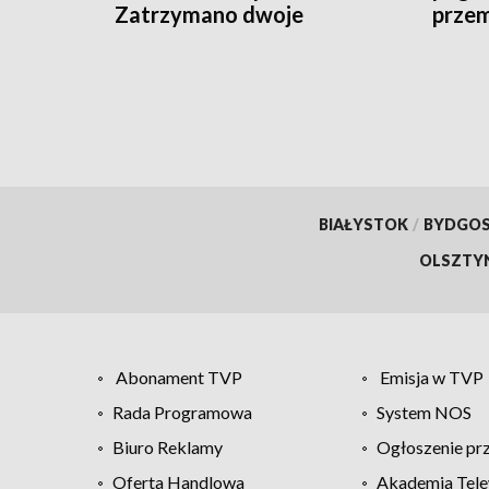
Zatrzymano dwoje
prze
podejrzanych
rozbi
BIAŁYSTOK
/
BYDGO
OLSZTY
Abonament TVP
Emisja w TVP
Rada Programowa
System NOS
Biuro Reklamy
Ogłoszenie pr
Oferta Handlowa
Akademia Tele