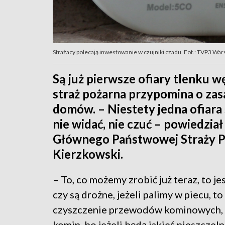
Strażacy polecają inwestowanie w czujniki czadu. Fot.: TVP3 Wa
Są już pierwsze ofiary tlenku w
straż pożarna przypomina o za
domów. – Niestety jedna ofiara 
nie widać, nie czuć – powiedzi
Głównego Państwowej Straży Po
Kierzkowski.
– To, co możemy zrobić już teraz, to j
czy są drożne, jeżeli palimy w piecu, 
czyszczenie przewodów kominowych, żeb
komin, bo jeżeli będą jakieś nieszczeln