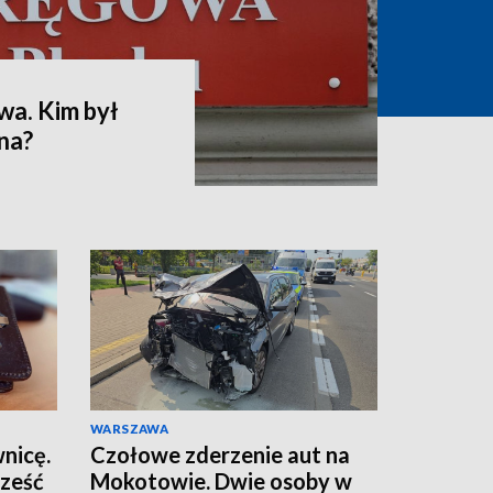
wa. Kim był
na?
WARSZAWA
wnicę.
Czołowe zderzenie aut na
sześć
Mokotowie. Dwie osoby w