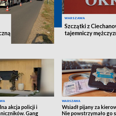
WARSZAWA
Szczątki z Ciechano
czną
tajemniczy mężczyz
AWA
WARSZAWA
a akcja policji i
Wsiadł pijany za kiero
niczników. Gang
Nie powstrzymało go 