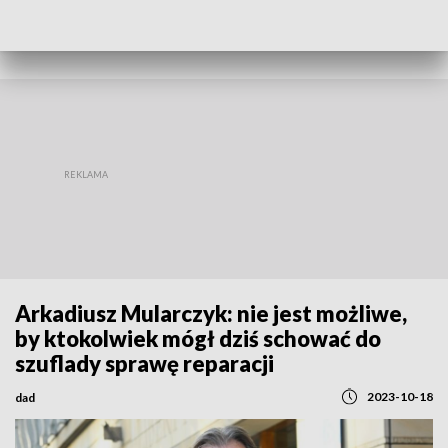
POWRÓT DO
WARSZAWA
TVP REGIONY
Arkadiusz Mularczyk: nie jest możliwe,
by ktokolwiek mógł dziś schować do
szuflady sprawę reparacji
2023-10-18
dad