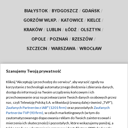
BIAŁYSTOK
/
BYDGOSZCZ
/
GDAŃSK
/
GORZÓW WLKP.
/
KATOWICE
/
KIELCE
/
KRAKÓW
/
LUBLIN
/
ŁÓDŹ
/
OLSZTYN
/
OPOLE
/
POZNAŃ
/
RZESZÓW
/
SZCZECIN
/
WARSZAWA
/
WROCŁAW
Szanujemy Twoją prywatność
Dołącz do nas:
Kliknij "Akceptuję i przechodzę do serwisu", aby wyrazić zgody na
korzystanie z technologii automatycznego śledzenia i zbierania danych,
TVP
dostęp do informacji na Twoim urządzeniu końcowym i ich
Abonament TVP
przechowywanie oraz na przetwarzanie Twoich danych osobowych przez
Regulamin TVP
nas, czyli Telewizję Polską S.A. w likwidacji (zwaną dalej również „TVP”),
Emisja w TVP
Zaufanych Partnerów z IAB* (1201 firm)
Polityka prywatności
oraz pozostałych
Zaufanych
Partnerów TVP (93 firm)
, w celach marketingowych (w tym do
Centrum informacji TVP
Moje zgody
zautomatyzowanego dopasowania reklam do Twoich zainteresowań i
mierzenia ich skuteczności) i pozostałych, które wskazujemy poniżej, a
Naziemna Telewizja Cyfrowa
Pomoc