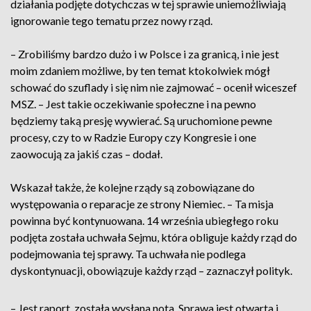
działania podjęte dotychczas w tej sprawie uniemożliwiają
ignorowanie tego tematu przez nowy rząd.
– Zrobiliśmy bardzo dużo i w Polsce i za granicą, i nie jest
moim zdaniem możliwe, by ten temat ktokolwiek mógł
schować do szuflady i się nim nie zajmować – ocenił wiceszef
MSZ. – Jest takie oczekiwanie społeczne i na pewno
będziemy taką presję wywierać. Są uruchomione pewne
procesy, czy to w Radzie Europy czy Kongresie i one
zaowocują za jakiś czas – dodał.
Wskazał także, że kolejne rządy są zobowiązane do
występowania o reparacje ze strony Niemiec. – Ta misja
powinna być kontynuowana. 14 września ubiegłego roku
podjęta została uchwała Sejmu, która obliguje każdy rząd do
podejmowania tej sprawy. Ta uchwała nie podlega
dyskontynuacji, obowiązuje każdy rząd – zaznaczył polityk.
– Jest raport, została wysłana nota. Sprawa jest otwarta i