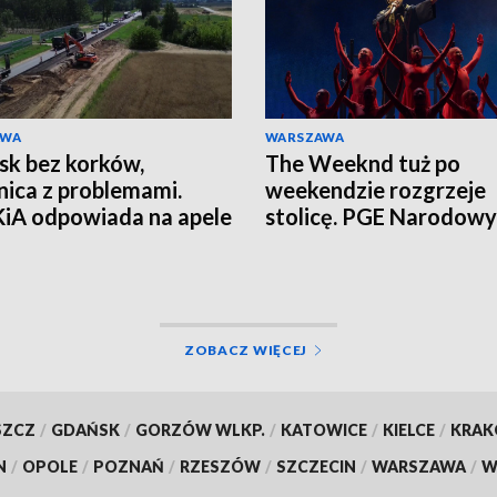
AWA
WARSZAWA
sk bez korków,
The Weeknd tuż po
nica z problemami.
weekendzie rozgrzeje
iA odpowiada na apele
stolicę. PGE Narodowy
zkańców
czekają tłumy
ZOBACZ WIĘCEJ
SZCZ
/
GDAŃSK
/
GORZÓW WLKP.
/
KATOWICE
/
KIELCE
/
KRA
N
/
OPOLE
/
POZNAŃ
/
RZESZÓW
/
SZCZECIN
/
WARSZAWA
/
W