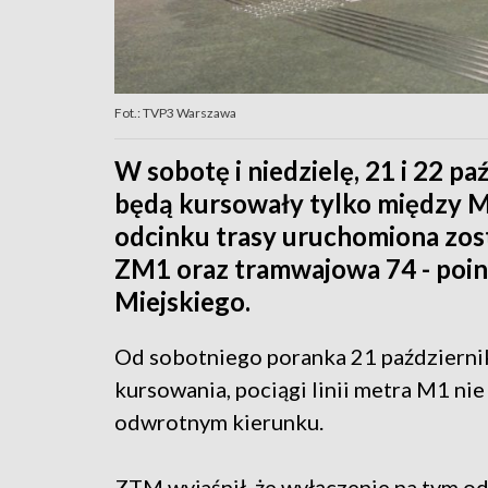
Fot.: TVP3 Warszawa
W sobotę i niedzielę, 21 i 22 pa
będą kursowały tylko między M
odcinku trasy uruchomiona zost
ZM1 oraz tramwajowa 74 - poi
Miejskiego.
Od sobotniego poranka 21 październik
kursowania, pociągi linii metra M1 nie
odwrotnym kierunku.
ZTM wyjaśnił, że wyłączenie na tym 