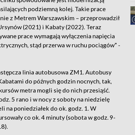
silających podziemną kolej. Takie prace
lnie z Metrem Warszawskim – przeprowadził
, Ursynów (2021) i Kabaty (2022). Teraz
ywane prace wymagają wyłączenia napięcia
ektrycznych, stąd przerwa w ruchu pociągów” -
astępcza linia autobusowa ZM1. Autobusy
a Kabatami do późnych godzin nocnych, tak,
ursów metra mogli się do nich przesiąść.
z. 5 rano i w nocy z soboty na niedzielę
ieli na poniedziałek do ok. godz. 1. W
rsowały co ok. 4 minuty (sobota w godz. 9-
8).