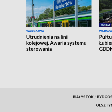
WARSZAWA
WARSZ
Utrudnienia na linii
Pułtu
kolejowej. Awaria systemu
Łubie
sterowania
GDDK
mies
BIAŁYSTOK
/
BYDGO
OLSZTY