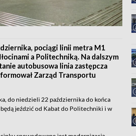
ździernika, pociągi linii metra M1
łocinami a Politechniką. Na dalszym
anie autobusowa linia zastępcza
nformował Zarząd Transportu
a, do niedzieli 22 października do końca
 będą jeździć od Kabat do Politechniki i w
odcinku spowodowane jest modernizacją