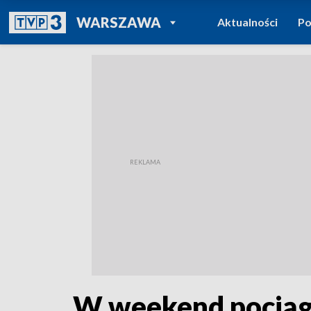
POWRÓT DO
WARSZAWA
Aktualności
Po
TVP REGIONY
W weekend pociągi