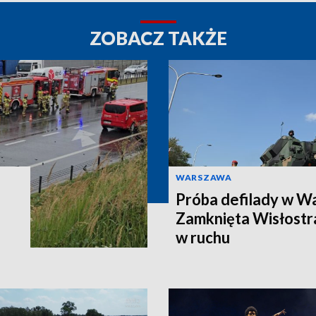
ZOBACZ TAKŻE
WARSZAWA
Próba defilady w W
Zamknięta Wisłostra
w ruchu