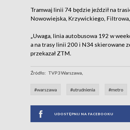
Tramwaj linii 74 będzie jeździł na tra
Nowowiejska, Krzywickiego, Filtrowa,
„Uwaga, linia autobusowa 192 w week
a na trasy linii 200 i N34 skierowane 
przekazał ZTM.
Źródło:
TVP3 Warszawa,
#warszawa
#utrudnienia
#metro
UDOSTĘPNIJ NA FACEBOOKU