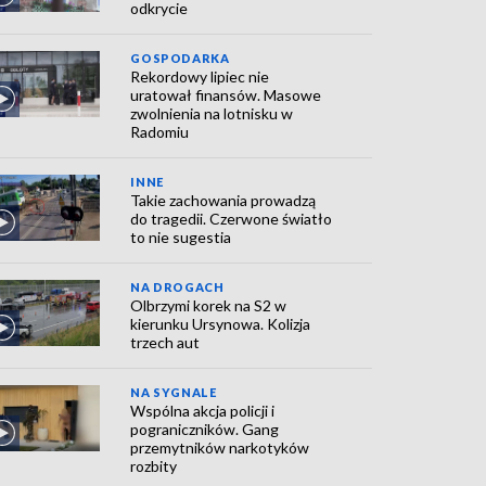
odkrycie
GOSPODARKA
Rekordowy lipiec nie
uratował finansów. Masowe
zwolnienia na lotnisku w
Radomiu
INNE
Takie zachowania prowadzą
do tragedii. Czerwone światło
to nie sugestia
NA DROGACH
Olbrzymi korek na S2 w
kierunku Ursynowa. Kolizja
trzech aut
NA SYGNALE
Wspólna akcja policji i
pograniczników. Gang
przemytników narkotyków
rozbity