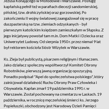
Jezusa Konającego w Mołodowie i Warszawie. Posługę
kapłańską pełnił też w parafiach diecezji sandomierskiej,
pińskiej, tzw. drohiczyńskiej oraz gorzowskiej. Po
zakończeniu II wojny światowej zaangażował się w pracę
duszpasterską na tzw. ziemiach odzyskanych - był
pierwszym katolickim księdzem zamieszkałym w Słupsku. Z
jego inicjatywy powstał tam m.in. Dom Matki i Dziecka oraz
Uniwersytet Ludowy. Od sierpnia 1950 r. przez niemal 9 lat
był rektorem kościoła Sióstr Wizytek w Warszawie.
Ks. Zieja był publicystą, pisarzem religijnym i tłumaczem.
Jako działacz społeczny współtworzył Komitet Obrony
Robotników, pierwszą jawną organizację opozycyjną.
Ponadto podpisał "Apel do społeczeństwa polskiego", który
zainicjował działalność Ruchu Obrony Praw Człowieka i
Obywatela. Kapłan zmarł 19 października 1991 r. w
Warszawie. Został pochowany na cmentarzu w Laskach. 19
października, w rocznicę męczeńskiej śmierci ks. Jerzego
Popiełuszki, obchodzony jest Narodowy Dzień Pamięci