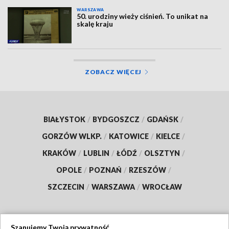
WARSZAWA
50. urodziny wieży ciśnień. To unikat na
skalę kraju
ZOBACZ WIĘCEJ
BIAŁYSTOK
/
BYDGOSZCZ
/
GDAŃSK
/
GORZÓW WLKP.
/
KATOWICE
/
KIELCE
/
KRAKÓW
/
LUBLIN
/
ŁÓDŹ
/
OLSZTYN
/
OPOLE
/
POZNAŃ
/
RZESZÓW
/
SZCZECIN
/
WARSZAWA
/
WROCŁAW
Szanujemy Twoją prywatność