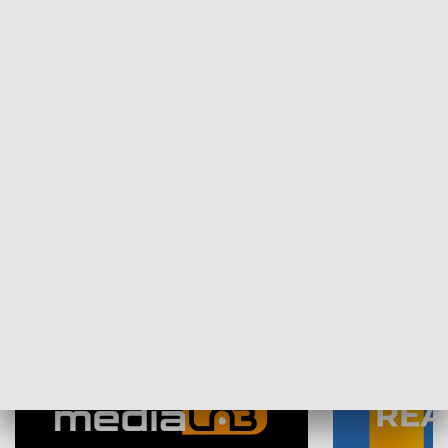
Plebiscyt Najlepsi Sportowcy
Wiadomości 
Warszawy 2025
SPOŁECZEŃSTWO