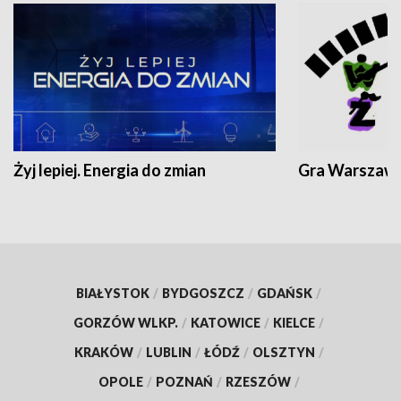
Żyj lepiej. Energia do zmian
Gra Warszaw
BIAŁYSTOK
/
BYDGOSZCZ
/
GDAŃSK
/
GORZÓW WLKP.
/
KATOWICE
/
KIELCE
/
KRAKÓW
/
LUBLIN
/
ŁÓDŹ
/
OLSZTYN
/
OPOLE
/
POZNAŃ
/
RZESZÓW
/