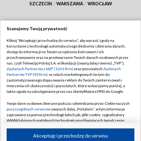
SZCZECIN
/
WARSZAWA
/
WROCŁAW
Szanujemy Twoją prywatność
Dołącz do nas:
Kliknij "Akceptuję i przechodzę do serwisu", aby wyrazić zgody na
korzystanie z technologii automatycznego śledzenia i zbierania danych,
TVP
dostęp do informacji na Twoim urządzeniu końcowym i ich
Abonament TVP
przechowywanie oraz na przetwarzanie Twoich danych osobowych przez
Regulamin TVP
nas, czyli Telewizję Polską S.A. w likwidacji (zwaną dalej również „TVP”),
Emisja w TVP
Zaufanych Partnerów z IAB* (1201 firm)
oraz pozostałych
Zaufanych
Polityka prywatności
Partnerów TVP (93 firm)
, w celach marketingowych (w tym do
Centrum informacji TVP
Moje zgody
zautomatyzowanego dopasowania reklam do Twoich zainteresowań i
mierzenia ich skuteczności) i pozostałych, które wskazujemy poniżej, a
Naziemna Telewizja Cyfrowa
Pomoc
także zgody na udostępnianie przez nas identyfikatora PPID do Google.
Sklep TVP
Biuro reklamy
Twoje dane osobowe zbierane podczas odwiedzania przez Ciebie naszych
Rada Programowa
poszczególnych serwisów
zwanych dalej „Portalem”, w tym informacje
Kontakt
zapisywane za pomocą technologii takich jak: pliki cookie, sygnalizatory
System NOS
WWW lub innych podobnych technologii umożliwiających świadczenie
dopasowanych i bezpiecznych usług, personalizację treści oraz reklam,
Informacje o nadawcy
Kanały
udostępnianie funkcji mediów społecznościowych oraz analizowanie
Akceptuję i przechodzę do serwisu
ruchu w Internecie.
Program dla prasy