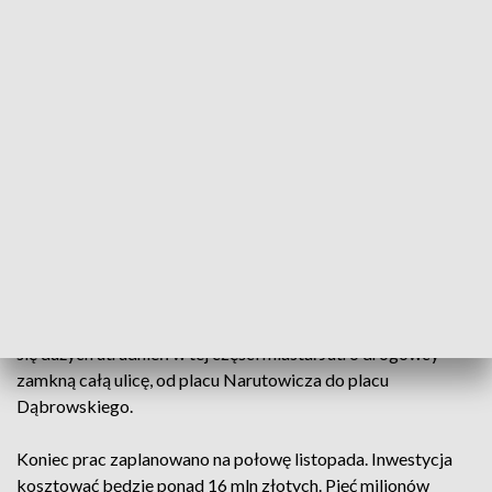
Powstaje również infrastruktura podziemna, w tym nowa
kanalizacja deszczowa, która odprowadzi z tej części
Starego Miasta wody opadowe. Właśnie rozpoczyna się
ostatni etap prac.
- Wręczyliśmy wykonawcy wyłapanych w trakcie inwestycji
różnego rodzaju usterek, które zawsze przy takich
inwestycjach się zdarzają i teraz wykonawca ma trzy
tygodnie na to, wszystkie drobne ale jednak usterki
pousuwać – opowiada Hubert Woźniak, Urząd Miasta
Płocka.
Przez najbliższe trzy tygodnie kierowcy muszą spodziewać
się dużych utrudnień w tej części miasta. Jutro drogowcy
zamkną całą ulicę, od placu Narutowicza do placu
Dąbrowskiego.
Koniec prac zaplanowano na połowę listopada. Inwestycja
kosztować będzie ponad 16 mln złotych. Pięć milionów