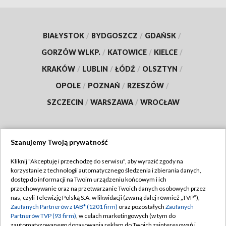
BIAŁYSTOK
/
BYDGOSZCZ
/
GDAŃSK
/
GORZÓW WLKP.
/
KATOWICE
/
KIELCE
/
KRAKÓW
/
LUBLIN
/
ŁÓDŹ
/
OLSZTYN
/
OPOLE
/
POZNAŃ
/
RZESZÓW
/
SZCZECIN
/
WARSZAWA
/
WROCŁAW
Szanujemy Twoją prywatność
Dołącz do nas:
Kliknij "Akceptuję i przechodzę do serwisu", aby wyrazić zgody na
korzystanie z technologii automatycznego śledzenia i zbierania danych,
TVP
dostęp do informacji na Twoim urządzeniu końcowym i ich
Abonament TVP
przechowywanie oraz na przetwarzanie Twoich danych osobowych przez
Regulamin TVP
nas, czyli Telewizję Polską S.A. w likwidacji (zwaną dalej również „TVP”),
Emisja w TVP
Polityka prywatności
Zaufanych Partnerów z IAB* (1201 firm)
oraz pozostałych
Zaufanych
Partnerów TVP (93 firm)
, w celach marketingowych (w tym do
Centrum informacji TVP
Moje zgody
zautomatyzowanego dopasowania reklam do Twoich zainteresowań i