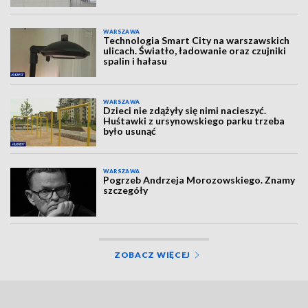
WARSZAWA
Technologia Smart City na warszawskich
ulicach. Światło, ładowanie oraz czujniki
spalin i hałasu
WARSZAWA
Dzieci nie zdążyły się nimi nacieszyć.
Huśtawki z ursynowskiego parku trzeba
było usunąć
WARSZAWA
Pogrzeb Andrzeja Morozowskiego. Znamy
szczegóły
ZOBACZ WIĘCEJ