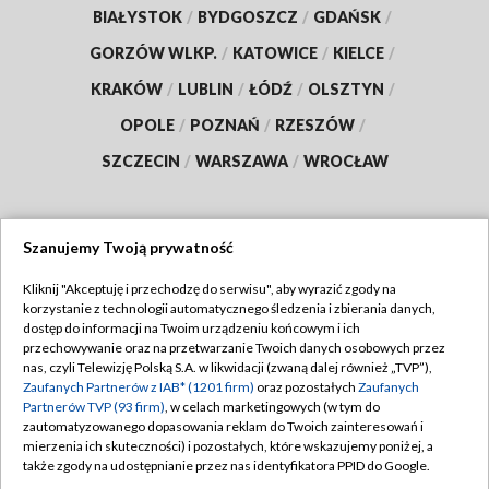
BIAŁYSTOK
/
BYDGOSZCZ
/
GDAŃSK
/
GORZÓW WLKP.
/
KATOWICE
/
KIELCE
/
KRAKÓW
/
LUBLIN
/
ŁÓDŹ
/
OLSZTYN
/
OPOLE
/
POZNAŃ
/
RZESZÓW
/
SZCZECIN
/
WARSZAWA
/
WROCŁAW
Szanujemy Twoją prywatność
Dołącz do nas:
Kliknij "Akceptuję i przechodzę do serwisu", aby wyrazić zgody na
korzystanie z technologii automatycznego śledzenia i zbierania danych,
TVP
dostęp do informacji na Twoim urządzeniu końcowym i ich
Abonament TVP
przechowywanie oraz na przetwarzanie Twoich danych osobowych przez
Regulamin TVP
nas, czyli Telewizję Polską S.A. w likwidacji (zwaną dalej również „TVP”),
Emisja w TVP
Polityka prywatności
Zaufanych Partnerów z IAB* (1201 firm)
oraz pozostałych
Zaufanych
Partnerów TVP (93 firm)
, w celach marketingowych (w tym do
Centrum informacji TVP
Moje zgody
zautomatyzowanego dopasowania reklam do Twoich zainteresowań i
mierzenia ich skuteczności) i pozostałych, które wskazujemy poniżej, a
Naziemna Telewizja Cyfrowa
Pomoc
także zgody na udostępnianie przez nas identyfikatora PPID do Google.
Sklep TVP