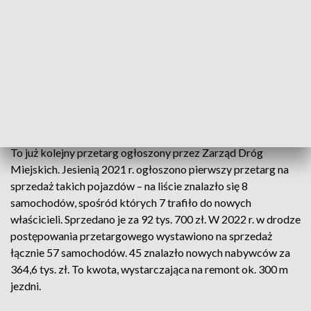
BMW X5, Hyundai Santa Fe, Opel Movano, Saab 93. Jest też
chrysler cały obklejony w róże, który zaskarbił sobie
sympatię internautów. Pod postem na fb informującym o
przetargu pojawiła się propozycja, by drogowcy
wykorzystali go do kontroli SPPN.
Kolejna licytacja porzuconych pojazdów
To już kolejny przetarg ogłoszony przez Zarząd Dróg
Miejskich. Jesienią 2021 r. ogłoszono pierwszy przetarg na
sprzedaż takich pojazdów – na liście znalazło się 8
samochodów, spośród których 7 trafiło do nowych
właścicieli. Sprzedano je za 92 tys. 700 zł. W 2022 r. w drodze
postępowania przetargowego wystawiono na sprzedaż
łącznie 57 samochodów. 45 znalazło nowych nabywców za
364,6 tys. zł. To kwota, wystarczająca na remont ok. 300 m
jezdni.