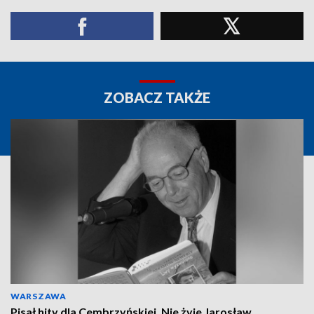
ZOBACZ TAKŻE
WARSZAWA
Pisał hity dla Cembrzyńskiej. Nie żyje Jarosław