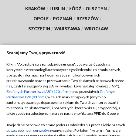
KRAKÓW
/
LUBLIN
/
ŁÓDŹ
/
OLSZTYN
/
OPOLE
/
POZNAŃ
/
RZESZÓW
/
SZCZECIN
/
WARSZAWA
/
WROCŁAW
Szanujemy Twoją prywatność
Dołącz do nas:
Kliknij "Akceptuję i przechodzę do serwisu", aby wyrazić zgody na
korzystanie z technologii automatycznego śledzenia i zbierania danych,
TVP
dostęp do informacji na Twoim urządzeniu końcowym i ich
Abonament TVP
przechowywanie oraz na przetwarzanie Twoich danych osobowych przez
Regulamin TVP
nas, czyli Telewizję Polską S.A. w likwidacji (zwaną dalej również „TVP”),
Emisja w TVP
Zaufanych Partnerów z IAB* (1201 firm)
oraz pozostałych
Zaufanych
Polityka prywatności
Partnerów TVP (93 firm)
, w celach marketingowych (w tym do
Centrum informacji TVP
Moje zgody
zautomatyzowanego dopasowania reklam do Twoich zainteresowań i
mierzenia ich skuteczności) i pozostałych, które wskazujemy poniżej, a
Naziemna Telewizja Cyfrowa
Pomoc
także zgody na udostępnianie przez nas identyfikatora PPID do Google.
Sklep TVP
Biuro reklamy
Twoje dane osobowe zbierane podczas odwiedzania przez Ciebie naszych
Rada Programowa
poszczególnych serwisów
zwanych dalej „Portalem”, w tym informacje
Kontakt
zapisywane za pomocą technologii takich jak: pliki cookie, sygnalizatory