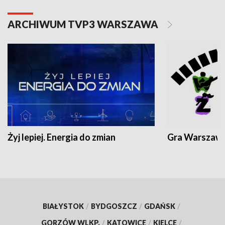
ARCHIWUM TVP3 WARSZAWA
Żyj lepiej. Energia do zmian
Gra Warszaw
BIAŁYSTOK
/
BYDGOSZCZ
/
GDAŃSK
/
GORZÓW WLKP.
/
KATOWICE
/
KIELCE
/