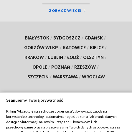
ZOBACZ WIĘCEJ
BIAŁYSTOK
/
BYDGOSZCZ
/
GDAŃSK
/
GORZÓW WLKP.
/
KATOWICE
/
KIELCE
/
KRAKÓW
/
LUBLIN
/
ŁÓDŹ
/
OLSZTYN
/
OPOLE
/
POZNAŃ
/
RZESZÓW
/
SZCZECIN
/
WARSZAWA
/
WROCŁAW
Szanujemy Twoją prywatność
Dołącz do nas:
Kliknij "Akceptuję i przechodzę do serwisu", aby wyrazić zgody na
korzystanie z technologii automatycznego śledzenia i zbierania danych,
TVP
dostęp do informacji na Twoim urządzeniu końcowym i ich
Abonament TVP
przechowywanie oraz na przetwarzanie Twoich danych osobowych przez
Regulamin TVP