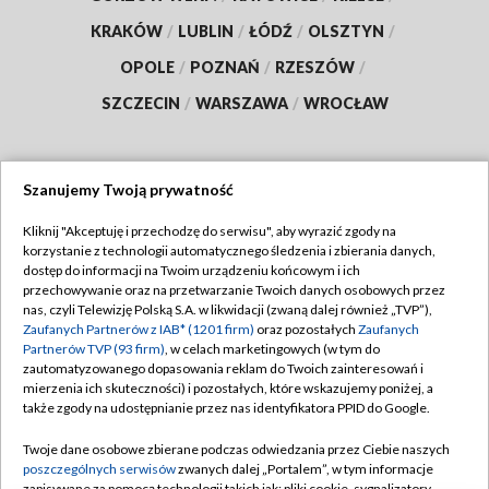
KRAKÓW
/
LUBLIN
/
ŁÓDŹ
/
OLSZTYN
/
OPOLE
/
POZNAŃ
/
RZESZÓW
/
SZCZECIN
/
WARSZAWA
/
WROCŁAW
Szanujemy Twoją prywatność
Dołącz do nas:
Kliknij "Akceptuję i przechodzę do serwisu", aby wyrazić zgody na
korzystanie z technologii automatycznego śledzenia i zbierania danych,
TVP
dostęp do informacji na Twoim urządzeniu końcowym i ich
Abonament TVP
przechowywanie oraz na przetwarzanie Twoich danych osobowych przez
Regulamin TVP
nas, czyli Telewizję Polską S.A. w likwidacji (zwaną dalej również „TVP”),
Emisja w TVP
Zaufanych Partnerów z IAB* (1201 firm)
oraz pozostałych
Zaufanych
Polityka prywatności
Partnerów TVP (93 firm)
, w celach marketingowych (w tym do
Centrum informacji TVP
Moje zgody
zautomatyzowanego dopasowania reklam do Twoich zainteresowań i
mierzenia ich skuteczności) i pozostałych, które wskazujemy poniżej, a
Naziemna Telewizja Cyfrowa
Pomoc
także zgody na udostępnianie przez nas identyfikatora PPID do Google.
Sklep TVP
Biuro reklamy
Twoje dane osobowe zbierane podczas odwiedzania przez Ciebie naszych
Rada Programowa
poszczególnych serwisów
zwanych dalej „Portalem”, w tym informacje
Kontakt
zapisywane za pomocą technologii takich jak: pliki cookie, sygnalizatory