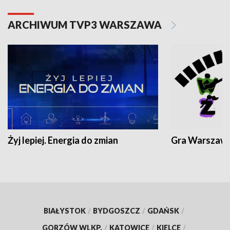
ARCHIWUM TVP3 WARSZAWA
Żyj lepiej. Energia do zmian
Gra Warszaw
BIAŁYSTOK
/
BYDGOSZCZ
/
GDAŃSK
/
GORZÓW WLKP.
/
KATOWICE
/
KIELCE
/