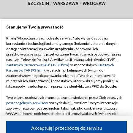
SZCZECIN
/
WARSZAWA
/
WROCŁAW
Szanujemy Twoją prywatność
Dołącz do nas:
Kliknij "Akceptuję i przechodzę do serwisu", aby wyrazić zgody na
korzystanie z technologii automatycznego śledzenia i zbierania danych,
TVP
dostęp do informacji na Twoim urządzeniu końcowym i ich
Abonament TVP
przechowywanie oraz na przetwarzanie Twoich danych osobowych przez
Regulamin TVP
nas, czyli Telewizję Polską S.A. w likwidacji (zwaną dalej również „TVP”),
Emisja w TVP
Zaufanych Partnerów z IAB* (1201 firm)
oraz pozostałych
Zaufanych
Polityka prywatności
Partnerów TVP (93 firm)
, w celach marketingowych (w tym do
Centrum informacji TVP
Moje zgody
zautomatyzowanego dopasowania reklam do Twoich zainteresowań i
mierzenia ich skuteczności) i pozostałych, które wskazujemy poniżej, a
Naziemna Telewizja Cyfrowa
Pomoc
także zgody na udostępnianie przez nas identyfikatora PPID do Google.
Sklep TVP
Biuro reklamy
Twoje dane osobowe zbierane podczas odwiedzania przez Ciebie naszych
Rada Programowa
poszczególnych serwisów
zwanych dalej „Portalem”, w tym informacje
Kontakt
zapisywane za pomocą technologii takich jak: pliki cookie, sygnalizatory
System NOS
WWW lub innych podobnych technologii umożliwiających świadczenie
dopasowanych i bezpiecznych usług, personalizację treści oraz reklam,
Informacje o nadawcy
Kanały
udostępnianie funkcji mediów społecznościowych oraz analizowanie
Akceptuję i przechodzę do serwisu
ruchu w Internecie.
Program dla prasy