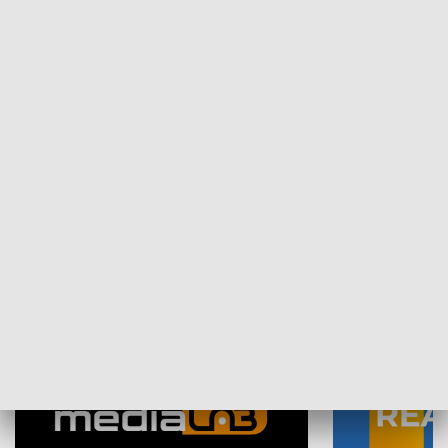
Plebiscyt Najlepsi Sportowcy
Wiadomości 
Warszawy 2025
SPOŁECZEŃSTWO