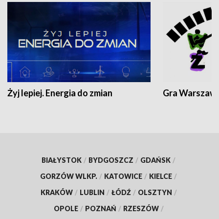
Żyj lepiej. Energia do zmian
Gra Warszaw
BIAŁYSTOK
/
BYDGOSZCZ
/
GDAŃSK
/
GORZÓW WLKP.
/
KATOWICE
/
KIELCE
/
KRAKÓW
/
LUBLIN
/
ŁÓDŹ
/
OLSZTYN
/
OPOLE
/
POZNAŃ
/
RZESZÓW
/