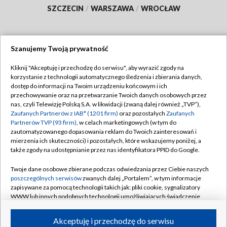
SZCZECIN
/
WARSZAWA
/
WROCŁAW
Szanujemy Twoją prywatność
Dołącz do nas:
Kliknij "Akceptuję i przechodzę do serwisu", aby wyrazić zgody na
korzystanie z technologii automatycznego śledzenia i zbierania danych,
TVP
dostęp do informacji na Twoim urządzeniu końcowym i ich
Abonament TVP
przechowywanie oraz na przetwarzanie Twoich danych osobowych przez
Regulamin TVP
nas, czyli Telewizję Polską S.A. w likwidacji (zwaną dalej również „TVP”),
Emisja w TVP
Polityka prywatności
Zaufanych Partnerów z IAB* (1201 firm)
oraz pozostałych
Zaufanych
Partnerów TVP (93 firm)
, w celach marketingowych (w tym do
Centrum informacji TVP
Moje zgody
zautomatyzowanego dopasowania reklam do Twoich zainteresowań i
mierzenia ich skuteczności) i pozostałych, które wskazujemy poniżej, a
Naziemna Telewizja Cyfrowa
Pomoc
także zgody na udostępnianie przez nas identyfikatora PPID do Google.
Sklep TVP
Biuro reklamy
Twoje dane osobowe zbierane podczas odwiedzania przez Ciebie naszych
Rada Programowa
Kontakt
poszczególnych serwisów
zwanych dalej „Portalem”, w tym informacje
zapisywane za pomocą technologii takich jak: pliki cookie, sygnalizatory
System NOS
WWW lub innych podobnych technologii umożliwiających świadczenie
dopasowanych i bezpiecznych usług, personalizację treści oraz reklam,
Informacje o nadawcy
Kanały
udostępnianie funkcji mediów społecznościowych oraz analizowanie
Akceptuję i przechodzę do serwisu
ruchu w Internecie.
Program dla prasy