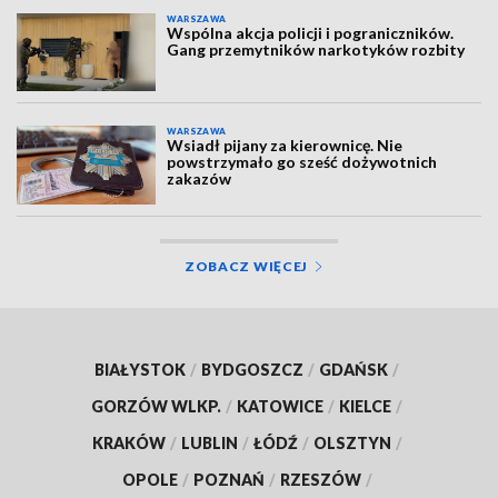
WARSZAWA
Wspólna akcja policji i pograniczników.
Gang przemytników narkotyków rozbity
WARSZAWA
Wsiadł pijany za kierownicę. Nie
powstrzymało go sześć dożywotnich
zakazów
ZOBACZ WIĘCEJ
BIAŁYSTOK
/
BYDGOSZCZ
/
GDAŃSK
/
GORZÓW WLKP.
/
KATOWICE
/
KIELCE
/
KRAKÓW
/
LUBLIN
/
ŁÓDŹ
/
OLSZTYN
/
OPOLE
/
POZNAŃ
/
RZESZÓW
/