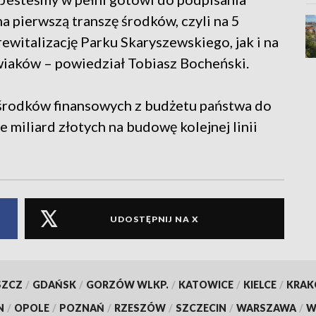
pierwszą transzę środków, czyli na 5
rewitalizację Parku Skaryszewskiego, jak i na
wiaków – powiedział Tobiasz Bocheński.
środków finansowych z budżetu państwa do
miliard złotych na budowę kolejnej linii
UDOSTĘPNIJ NA X
SZCZ
/
GDAŃSK
/
GORZÓW WLKP.
/
KATOWICE
/
KIELCE
/
KRA
N
/
OPOLE
/
POZNAŃ
/
RZESZÓW
/
SZCZECIN
/
WARSZAWA
/
W