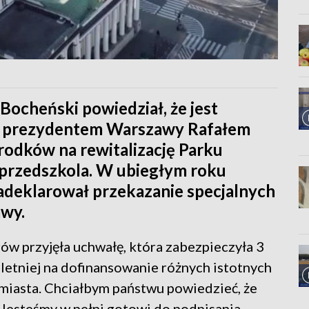
ocheński powiedział, że jest
z prezydentem Warszawy Rafałem
rodków na rewitalizację Parku
przedszkola. W ubiegłym roku
deklarował przekazanie specjalnych
wy.
ów przyjęła uchwałę, która zabezpieczyła 3
letniej na dofinansowanie różnych istotnych
miasta. Chciałbym państwu powiedzieć, że
. Jesteśmy w pełni gotowi do podpisania