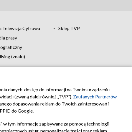
 Telewizja Cyfrowa
Sklep TVP
la prasy
tograficzny
sing (znaki)
klamy
Kontakt
rania danych, dostęp do informacji na Twoim urządzeniu
idacji (zwaną dalej również „TVP”),
Zaufanych Partnerów
anego dopasowania reklam do Twoich zainteresowań i
a PPID do Google.
”, w tym informacje zapisywane za pomocą technologii
zpiecznych usług, personalizację treści oraz reklam,