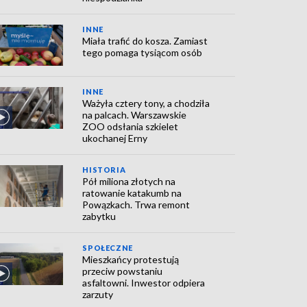
INNE
Miała trafić do kosza. Zamiast
tego pomaga tysiącom osób
INNE
Ważyła cztery tony, a chodziła
na palcach. Warszawskie
ZOO odsłania szkielet
ukochanej Erny
HISTORIA
Pół miliona złotych na
ratowanie katakumb na
Powązkach. Trwa remont
zabytku
SPOŁECZNE
Mieszkańcy protestują
przeciw powstaniu
asfaltowni. Inwestor odpiera
zarzuty