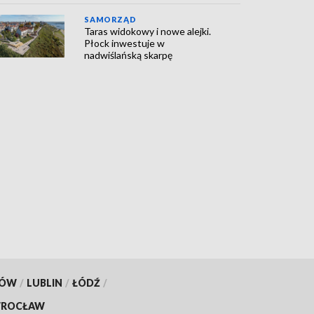
SAMORZĄD
Taras widokowy i nowe alejki.
Płock inwestuje w
nadwiślańską skarpę
KÓW
/
LUBLIN
/
ŁÓDŹ
/
ROCŁAW