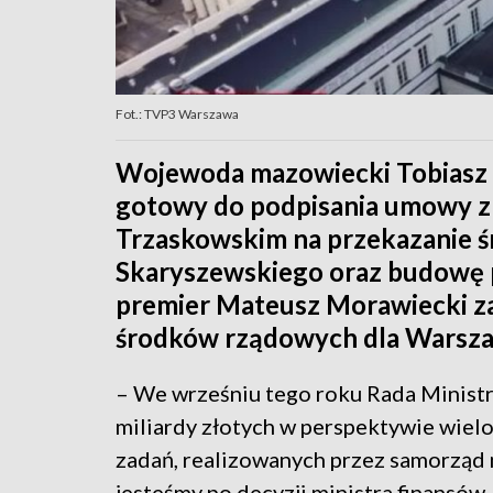
Fot.: TVP3 Warszawa
Wojewoda mazowiecki Tobiasz B
gotowy do podpisania umowy 
Trzaskowskim na przekazanie ś
Skaryszewskiego oraz budowę 
premier Mateusz Morawiecki za
środków rządowych dla Warsza
– We wrześniu tego roku Rada Ministr
miliardy złotych w perspektywie wielo
zadań, realizowanych przez samorząd 
jesteśmy po decyzji ministra finansów