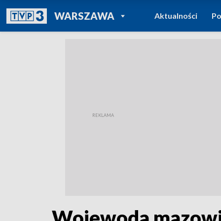
POWRÓT DO
WARSZAWA
Aktualności
Po
TVP REGIONY
Wojewoda mazowie