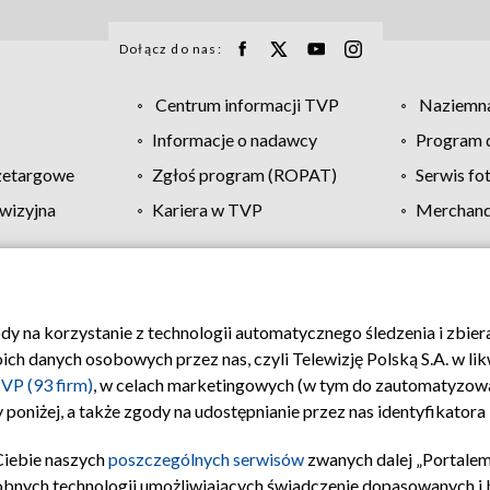
Dołącz do nas:
Centrum informacji TVP
Naziemna
Informacje o nadawcy
Program d
zetargowe
Zgłoś program (ROPAT)
Serwis fo
wizyjna
Kariera w TVP
Merchandi
Polityka prywatności
Moje zgody
Pomoc
Biuro re
ody na korzystanie z technologii automatycznego śledzenia i zbie
 danych osobowych przez nas, czyli Telewizję Polską S.A. w likw
VP (93 firm)
, w celach marketingowych (w tym do zautomatyzow
 poniżej, a także zgody na udostępnianie przez nas identyfikator
Ciebie naszych
poszczególnych serwisów
zwanych dalej „Portalem
obnych technologii umożliwiających świadczenie dopasowanych i be