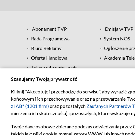
Abonament TVP
Emisja w TVP
Rada Programowa
System NOS
Biuro Reklamy
Ogłoszenie pr
Oferta Handlowa
Akademia Tele
Telegazeta ogłoszenia
Szanujemy Twoją prywatność
Regulamin TVP
Kliknij "Akceptuję i przechodzę do serwisu", aby wyrazić zg
końcowym i ich przechowywanie oraz na przetwarzanie Twoich
z IAB* (1201 firm)
oraz pozostałych
Zaufanych Partnerów T
mierzenia ich skuteczności) i pozostałych, które wskazujemy
Twoje dane osobowe zbierane podczas odwiedzania przez 
takich jak: pliki cookie, sygnalizatory WWW lub innych pod