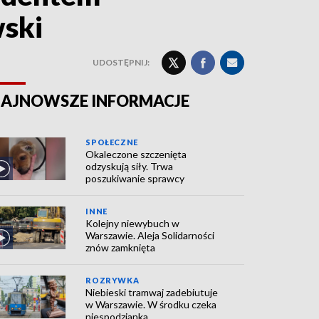
wski
UDOSTĘPNIJ:
AJNOWSZE INFORMACJE
SPOŁECZNE
Okaleczone szczenięta
odzyskują siły. Trwa
poszukiwanie sprawcy
INNE
Kolejny niewybuch w
Warszawie. Aleja Solidarności
znów zamknięta
ROZRYWKA
Niebieski tramwaj zadebiutuje
w Warszawie. W środku czeka
niespodzianka