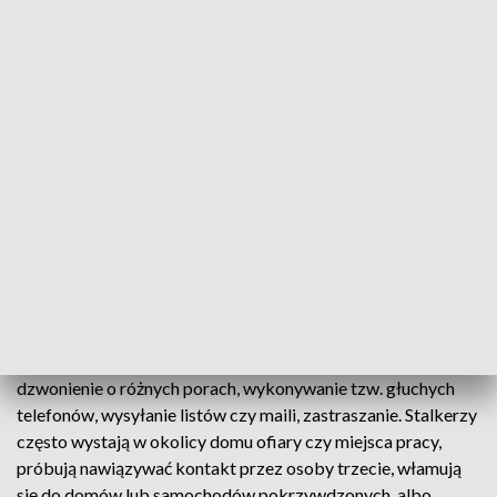
października. Ekspedientki miały dość natarczywego klienta.
W pewnym momencie sytuacja stała się dla nich
niebezpieczna. "Któregoś dnia 48-latek przyszedł do sklepu
z nożem ukrytym w rękawie" - poinformowała w
poniedziałek rzeczniczka Komendy Powiatowej Policji w
Grójcu nadkom. Agnieszka Wójcik. Mężczyzna został
zatrzymany przez grójeckich kryminalnych i trafił do
policyjnego aresztu. Usłyszał zarzut uporczywego nękania,
naruszania prywatności i wzbudzania w pokrzywdzonych
poczucia zagrożenia.
Na wniosek prokuratora sąd zdecydował o tymczasowym
aresztowaniu podejrzanego na 3 miesiące. Stalking to
uporczywe nękanie bądź prześladowanie ofiary poprzez
dzwonienie o różnych porach, wykonywanie tzw. głuchych
telefonów, wysyłanie listów czy maili, zastraszanie. Stalkerzy
często wystają w okolicy domu ofiary czy miejsca pracy,
próbują nawiązywać kontakt przez osoby trzecie, włamują
się do domów lub samochodów pokrzywdzonych, albo