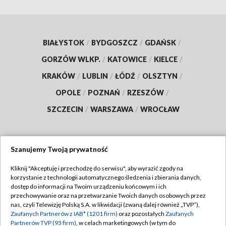
BIAŁYSTOK
/
BYDGOSZCZ
/
GDAŃSK
/
GORZÓW WLKP.
/
KATOWICE
/
KIELCE
/
KRAKÓW
/
LUBLIN
/
ŁÓDŹ
/
OLSZTYN
/
OPOLE
/
POZNAŃ
/
RZESZÓW
/
SZCZECIN
/
WARSZAWA
/
WROCŁAW
Szanujemy Twoją prywatność
Dołącz do nas:
Kliknij "Akceptuję i przechodzę do serwisu", aby wyrazić zgody na
korzystanie z technologii automatycznego śledzenia i zbierania danych,
TVP
dostęp do informacji na Twoim urządzeniu końcowym i ich
Abonament TVP
przechowywanie oraz na przetwarzanie Twoich danych osobowych przez
Regulamin TVP
nas, czyli Telewizję Polską S.A. w likwidacji (zwaną dalej również „TVP”),
Emisja w TVP
Polityka prywatności
Zaufanych Partnerów z IAB* (1201 firm)
oraz pozostałych
Zaufanych
Partnerów TVP (93 firm)
, w celach marketingowych (w tym do