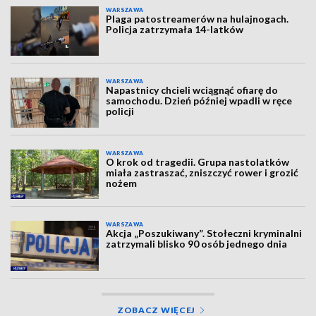
WARSZAWA
Plaga patostreamerów na hulajnogach.
Policja zatrzymała 14-latków
WARSZAWA
Napastnicy chcieli wciągnąć ofiarę do
samochodu. Dzień później wpadli w ręce
policji
WARSZAWA
O krok od tragedii. Grupa nastolatków
miała zastraszać, zniszczyć rower i grozić
nożem
WARSZAWA
Akcja „Poszukiwany”. Stołeczni kryminalni
zatrzymali blisko 90 osób jednego dnia
ZOBACZ WIĘCEJ