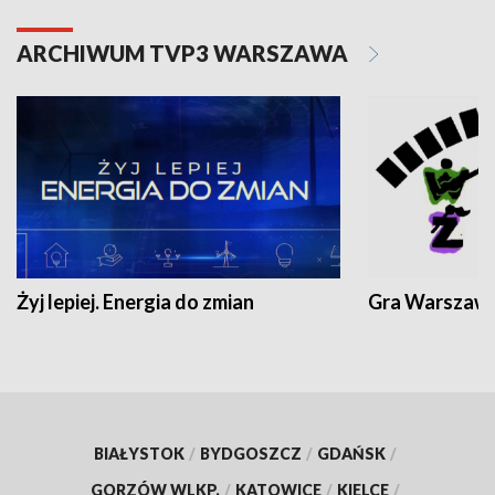
ARCHIWUM TVP3 WARSZAWA
Żyj lepiej. Energia do zmian
Gra Warszaw
BIAŁYSTOK
/
BYDGOSZCZ
/
GDAŃSK
/
GORZÓW WLKP.
/
KATOWICE
/
KIELCE
/