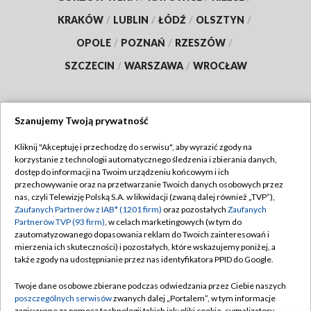
KRAKÓW
/
LUBLIN
/
ŁÓDŹ
/
OLSZTYN
/
OPOLE
/
POZNAŃ
/
RZESZÓW
/
SZCZECIN
/
WARSZAWA
/
WROCŁAW
Szanujemy Twoją prywatność
Dołącz do nas:
Kliknij "Akceptuję i przechodzę do serwisu", aby wyrazić zgody na
korzystanie z technologii automatycznego śledzenia i zbierania danych,
TVP
dostęp do informacji na Twoim urządzeniu końcowym i ich
Abonament TVP
przechowywanie oraz na przetwarzanie Twoich danych osobowych przez
Regulamin TVP
nas, czyli Telewizję Polską S.A. w likwidacji (zwaną dalej również „TVP”),
Emisja w TVP
Zaufanych Partnerów z IAB* (1201 firm)
oraz pozostałych
Zaufanych
Polityka prywatności
Partnerów TVP (93 firm)
, w celach marketingowych (w tym do
Centrum informacji TVP
Moje zgody
zautomatyzowanego dopasowania reklam do Twoich zainteresowań i
mierzenia ich skuteczności) i pozostałych, które wskazujemy poniżej, a
Naziemna Telewizja Cyfrowa
Pomoc
także zgody na udostępnianie przez nas identyfikatora PPID do Google.
Sklep TVP
Biuro reklamy
Twoje dane osobowe zbierane podczas odwiedzania przez Ciebie naszych
Rada Programowa
poszczególnych serwisów
zwanych dalej „Portalem”, w tym informacje
Kontakt
zapisywane za pomocą technologii takich jak: pliki cookie, sygnalizatory