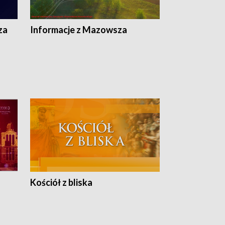
ej
ska
za
Informacje z Mazowsza
Kościół z bliska