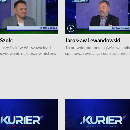
 Szolc
Jarosław Lewandowski
karzy Dzików Warszawa był to
To prawdopodobnie największa pol
cydowanie najlepszy w historii.
sportowa rewelacja i sensacja roku.
pierwszy raz sięgnęli po
Chwalińska podbiła serca całej Pols
rodowe trofeum, wygrywając
kortach imienia Rolanda Garrosa w
ocno Europejską. Potem zaczęli
wielkoszlemowym turnieju French 
ekstraklasę. Po sezonie
przebijała się przez kwalifikacje, wyg
ym zadebiutowali w fazie play-
aż dziewięć pojedynków i dopiero w 
ą zwieńczyli zdobyciem
została zatrzymana przez Rosjankę M
o w historii klubu medalu w
Andriejewą. Dziś nasza tenisistka wr
ch o mistrzostwo Polski. A
do Polski i w Warszawie spotkała się
ogdana Saternusa jest dziś
dziennikarzami na konferencji praso
olc, prezes koszykarzy Dzików
W Magazynie Sportowym "Z Boisk i
.
Stadionów Warszawy i Mazowsza"
Bogdan Saternus rozmawiał z Jaros
Lewandowskim, który jest