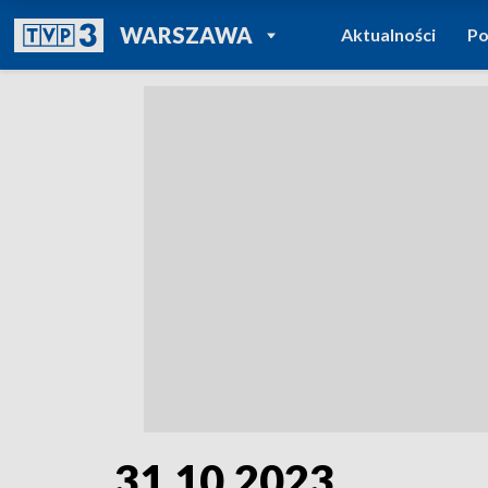
POWRÓT DO
WARSZAWA
Aktualności
Po
TVP REGIONY
31.10.2023