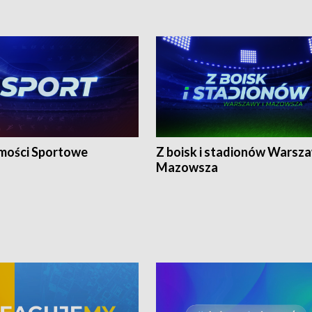
ości Sportowe
Z boisk i stadionów Warsza
Mazowsza