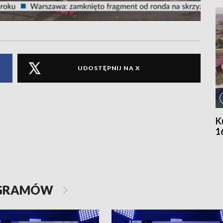
UDOSTĘPNIJ NA X
K
1
OGRAMÓW