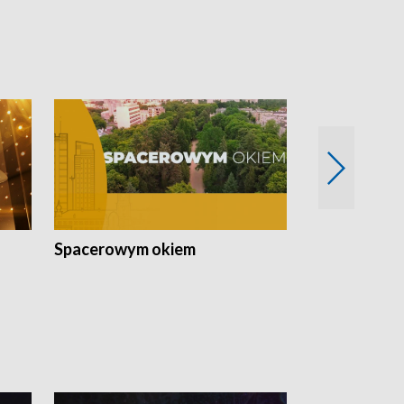
Spacerowym okiem
Filmowe spo