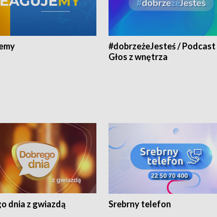
jemy
#dobrzeżeJesteś / Podcast 
Głos z wnętrza
o dnia z gwiazdą
Srebrny telefon