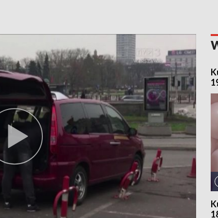
K
1
K
1