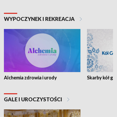
WYPOCZYNEK I REKREACJA
Alchemia zdrowia i urody
Skarby kół go
GALE I UROCZYSTOŚCI