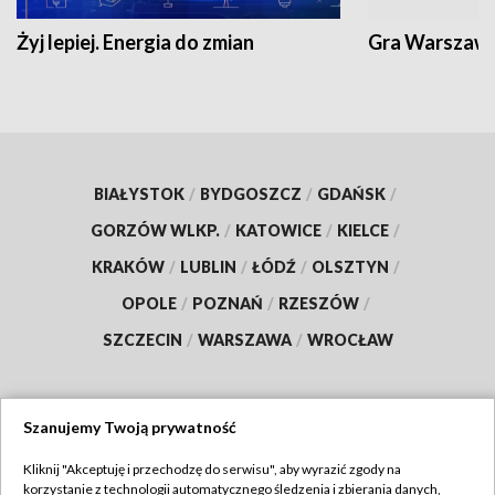
Żyj lepiej. Energia do zmian
Gra Warszaw
BIAŁYSTOK
/
BYDGOSZCZ
/
GDAŃSK
/
GORZÓW WLKP.
/
KATOWICE
/
KIELCE
/
KRAKÓW
/
LUBLIN
/
ŁÓDŹ
/
OLSZTYN
/
OPOLE
/
POZNAŃ
/
RZESZÓW
/
SZCZECIN
/
WARSZAWA
/
WROCŁAW
Szanujemy Twoją prywatność
Dołącz do nas:
Kliknij "Akceptuję i przechodzę do serwisu", aby wyrazić zgody na
korzystanie z technologii automatycznego śledzenia i zbierania danych,
TVP