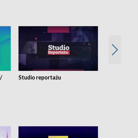
/
Studio reportażu
Eksperyment