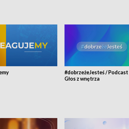
jemy
#dobrzeżeJesteś / Podcast 
Głos z wnętrza