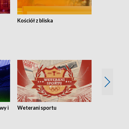
Kościół z bliska
wy i
Weterani sportu
Najlepsi Sp
2024