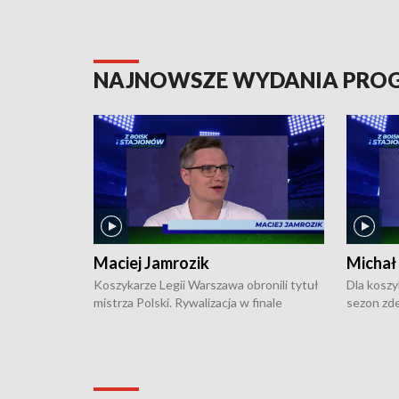
NAJNOWSZE WYDANIA PR
Maciej Jamrozik
Michał
Koszykarze Legii Warszawa obronili tytuł
Dla koszy
mistrza Polski. Rywalizacja w finale
sezon zde
ekstraklasy toczyła się do czterech
Najpierw 
zwycięstw i dopiero ostatni, siódmy mecz
międzyna
okazał się decydujący. W hali przy
Ligę Półn
Obrońców Tobruku na Bemowie
podbijać 
podopieczni estońskiego trenera Heiko
zasadnicz