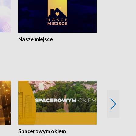
Nasze miejsce
Spacerowym okiem
Filmowe spo