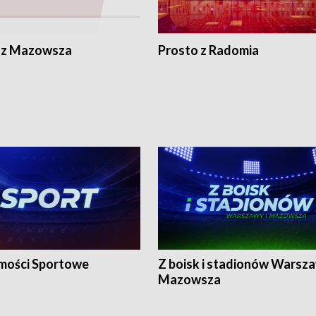
 z Mazowsza
Prosto z Radomia
ości Sportowe
Z boisk i stadionów Warsza
Mazowsza