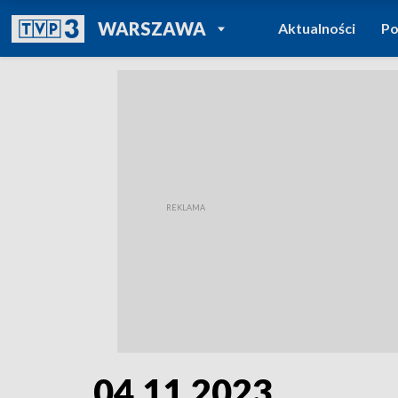
POWRÓT DO
WARSZAWA
Aktualności
Po
TVP REGIONY
04.11.2023