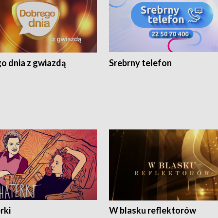
o dnia z gwiazdą
Srebrny telefon
rki
W blasku reflektorów