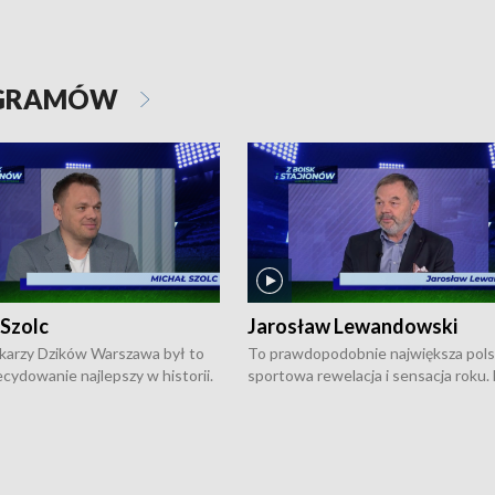
OGRAMÓW
 Szolc
Jarosław Lewandowski
karzy Dzików Warszawa był to
To prawdopodobnie największa pol
cydowanie najlepszy w historii.
sportowa rewelacja i sensacja roku.
pierwszy raz sięgnęli po
Chwalińska podbiła serca całej Pols
rodowe trofeum, wygrywając
kortach imienia Rolanda Garrosa w
ocno Europejską. Potem zaczęli
wielkoszlemowym turnieju French 
ekstraklasę. Po sezonie
przebijała się przez kwalifikacje, wyg
ym zadebiutowali w fazie play-
aż dziewięć pojedynków i dopiero w 