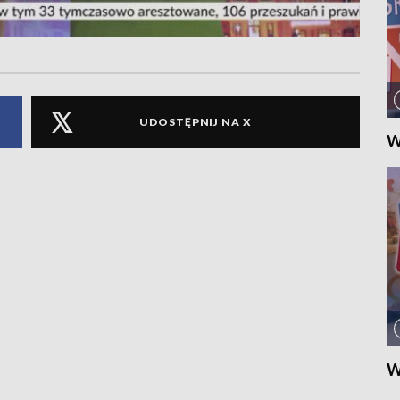
UDOSTĘPNIJ NA X
W
W