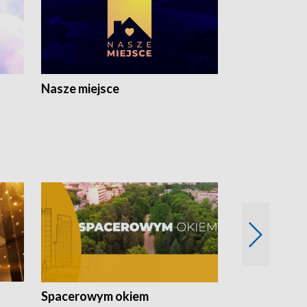
Nasze miejsce
Spacerowym okiem
Filmowe spo