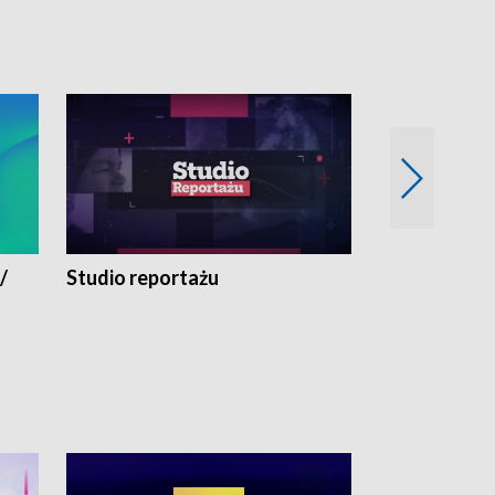
/
Studio reportażu
Eksperyment