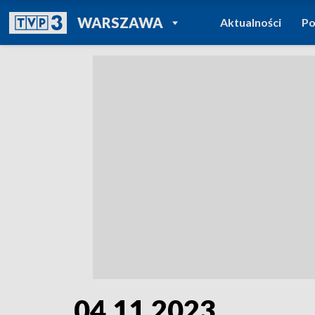
POWRÓT DO
WARSZAWA
Aktualności
Po
TVP REGIONY
04.11.2023