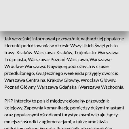
Dodatkowo 31 października i 1 listopada dwa składy
zespolone ED-74 pojechały w podwójnej trakcji zapewniając
dwa razy więcej miejsc siedzących. Składy te kursują na
trasach południowej i wschodniej Polski.
Jak wcześniej informował przewoźnik, najbardziej popularne
kierunki podróżowania w okresie Wszystkich Świętych to
trasy: Kraków-Warszawa-Kraków, Trójmiasto-Warszawa-
Trójmiasto, Warszawa-Poznań-Warszawa, Warszawa-
Wrocław-Warszawa. Najwięcej podróżnych w czasie
przedłużonego, świątecznego weekendu przyjęły dworce:
Warszawa Centralna, Kraków Główny, Wrocław Główny,
Poznań Główny, Warszawa Gdańska i Warszawa Wschodnia.
PKP Intercity to polski międzyregionalny przewoźnik
kolejowy. Zapewnia komunikację pomiędzy dużymi miastami
oraz popularnymi ośrodkami turystycznymi w kraju, łączy
mniejsze ośrodki z aglomeracjami, a także umożliwia
podróżowanie po Europie. Przewoźnik oferuje podróże