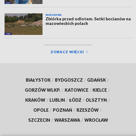
WARSZAWA
Zbiórka przed odlotem. Setki bocianów na
mazowieckich polach
ZOBACZ WIĘCEJ
BIAŁYSTOK
/
BYDGOSZCZ
/
GDAŃSK
/
GORZÓW WLKP.
/
KATOWICE
/
KIELCE
/
KRAKÓW
/
LUBLIN
/
ŁÓDŹ
/
OLSZTYN
/
OPOLE
/
POZNAŃ
/
RZESZÓW
/
SZCZECIN
/
WARSZAWA
/
WROCŁAW