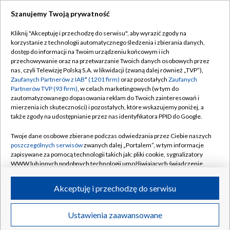
Szanujemy Twoją prywatność
Dołącz do nas:
Kliknij "Akceptuję i przechodzę do serwisu", aby wyrazić zgody na
korzystanie z technologii automatycznego śledzenia i zbierania danych,
TVP
dostęp do informacji na Twoim urządzeniu końcowym i ich
Abonament TVP
przechowywanie oraz na przetwarzanie Twoich danych osobowych przez
Regulamin TVP
nas, czyli Telewizję Polską S.A. w likwidacji (zwaną dalej również „TVP”),
Emisja w TVP
Polityka prywatności
Zaufanych Partnerów z IAB* (1201 firm)
oraz pozostałych
Zaufanych
Partnerów TVP (93 firm)
, w celach marketingowych (w tym do
Centrum informacji TVP
Moje zgody
zautomatyzowanego dopasowania reklam do Twoich zainteresowań i
mierzenia ich skuteczności) i pozostałych, które wskazujemy poniżej, a
Naziemna Telewizja Cyfrowa
Pomoc
także zgody na udostępnianie przez nas identyfikatora PPID do Google.
Sklep TVP
Biuro reklamy
Twoje dane osobowe zbierane podczas odwiedzania przez Ciebie naszych
Rada Programowa
Kontakt
poszczególnych serwisów
zwanych dalej „Portalem”, w tym informacje
zapisywane za pomocą technologii takich jak: pliki cookie, sygnalizatory
System NOS
WWW lub innych podobnych technologii umożliwiających świadczenie
dopasowanych i bezpiecznych usług, personalizację treści oraz reklam,
Informacje o nadawcy
Kanały
udostępnianie funkcji mediów społecznościowych oraz analizowanie
Akceptuję i przechodzę do serwisu
ruchu w Internecie.
Program dla prasy
©2026 Telewizja Polska S.A. w likwidacji
Biuro Reklamy
Twoje dane osobowe zbierane podczas odwiedzania przez Ciebie
Ustawienia zaawansowane
poszczególnych serwisów
na Portalu, takie jak adresy IP, identyfikatory
Ogłoszenie przetargowe
Twoich urządzeń końcowych i identyfikatory plików cookie, informacje o