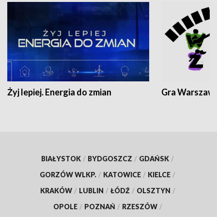
Żyj lepiej. Energia do zmian
Gra Warszaw
BIAŁYSTOK
/
BYDGOSZCZ
/
GDAŃSK
/
GORZÓW WLKP.
/
KATOWICE
/
KIELCE
/
KRAKÓW
/
LUBLIN
/
ŁÓDŹ
/
OLSZTYN
/
OPOLE
/
POZNAŃ
/
RZESZÓW
/