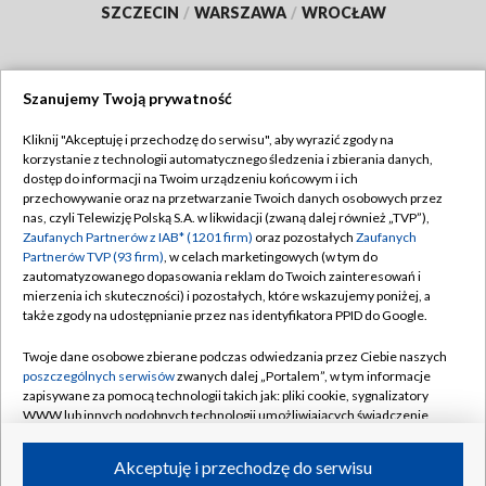
SZCZECIN
/
WARSZAWA
/
WROCŁAW
Szanujemy Twoją prywatność
Dołącz do nas:
Kliknij "Akceptuję i przechodzę do serwisu", aby wyrazić zgody na
korzystanie z technologii automatycznego śledzenia i zbierania danych,
TVP
dostęp do informacji na Twoim urządzeniu końcowym i ich
Abonament TVP
przechowywanie oraz na przetwarzanie Twoich danych osobowych przez
Regulamin TVP
nas, czyli Telewizję Polską S.A. w likwidacji (zwaną dalej również „TVP”),
Emisja w TVP
Zaufanych Partnerów z IAB* (1201 firm)
oraz pozostałych
Zaufanych
Polityka prywatności
Partnerów TVP (93 firm)
, w celach marketingowych (w tym do
Centrum informacji TVP
Moje zgody
zautomatyzowanego dopasowania reklam do Twoich zainteresowań i
mierzenia ich skuteczności) i pozostałych, które wskazujemy poniżej, a
Naziemna Telewizja Cyfrowa
Pomoc
także zgody na udostępnianie przez nas identyfikatora PPID do Google.
Sklep TVP
Biuro reklamy
Twoje dane osobowe zbierane podczas odwiedzania przez Ciebie naszych
Rada Programowa
poszczególnych serwisów
zwanych dalej „Portalem”, w tym informacje
Kontakt
zapisywane za pomocą technologii takich jak: pliki cookie, sygnalizatory
System NOS
WWW lub innych podobnych technologii umożliwiających świadczenie
dopasowanych i bezpiecznych usług, personalizację treści oraz reklam,
Informacje o nadawcy
Kanały
udostępnianie funkcji mediów społecznościowych oraz analizowanie
Akceptuję i przechodzę do serwisu
ruchu w Internecie.
Program dla prasy