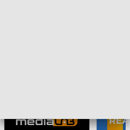
Plebiscyt Najlepsi Sportowcy
Wiadomości 
Warszawy 2025
SPOŁECZEŃSTWO