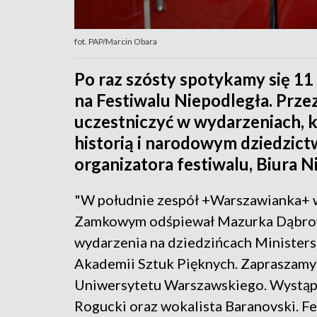
fot. PAP/Marcin Obara
Po raz szósty spotykamy się 11
na Festiwalu Niepodległa. Prze
uczestniczyć w wydarzeniach, k
historią i narodowym dziedzict
organizatora festiwalu, Biura 
"W południe zespół +Warszawianka+ 
Zamkowym odśpiewał Mazurka Dąbrows
wydarzenia na dziedzińcach Minister
Akademii Sztuk Pięknych. Zapraszamy
Uniwersytetu Warszawskiego. Wystąpią
Rogucki oraz wokalista Baranovski. F