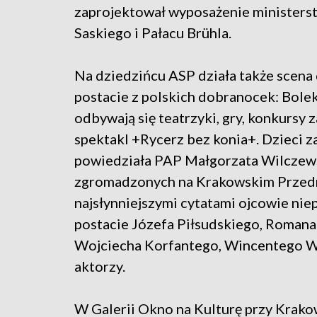
zaprojektował wyposażenie ministers
Saskiego i Pałacu Brühla.
Na dziedzińcu ASP działa także scena 
postacie z polskich dobranocek: Bolek
odbywają się teatrzyki, gry, konkursy 
spektakl +Rycerz bez konia+. Dzieci z
powiedziała PAP Małgorzata Wilczew
zgromadzonych na Krakowskim Przedm
najsłynniejszymi cytatami ojcowie nie
postacie Józefa Piłsudskiego, Roman
Wojciecha Korfantego, Wincentego Wi
aktorzy.
W Galerii Okno na Kulturę przy Krak