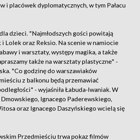
tw i placówek dyplomatycznych, w tym Pałacu
dla dzieci. "Najmłodszych gości powitają
 i Lolek oraz Reksio. Na scenie w namiocie
zabawy i warsztaty, występy magika, a także
apraszamy także na warsztaty plastyczne" -
ska. "Co godzinę do warszawiaków
ieściu z balkonu będą przemawiać
podległości" - wyjaśniła Łabuda-Iwaniak. W
a Dmowskiego, Ignacego Paderewskiego,
tosa oraz Ignacego Daszyńskiego wcielą się
owskim Przedmieściu trwa pokaz filmów