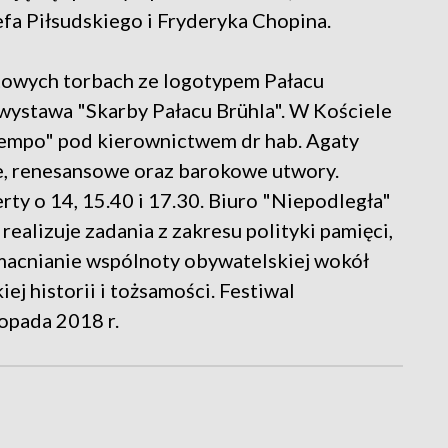
fa Piłsudskiego i Fryderyka Chopina.
towych torbach ze logotypem Pałacu
 wystawa "Skarby Pałacu Brühla". W Kościele
l Tempo" pod kierownictwem dr hab. Agaty
e, renesansowe oraz barokowe utwory.
ty o 14, 15.40 i 17.30. Biuro "Niepodległa"
realizuje zadania z zakresu polityki pamięci,
macnianie wspólnoty obywatelskiej wokół
ej historii i tożsamości. Festiwal
opada 2018 r.