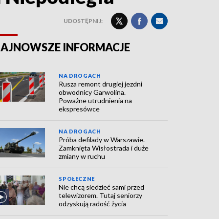
UDOSTĘPNIJ:
AJNOWSZE INFORMACJE
NA DROGACH
Rusza remont drugiej jezdni
obwodnicy Garwolina.
Poważne utrudnienia na
ekspresówce
NA DROGACH
Próba defilady w Warszawie.
Zamknięta Wisłostrada i duże
zmiany w ruchu
SPOŁECZNE
Nie chcą siedzieć sami przed
telewizorem. Tutaj seniorzy
odzyskują radość życia