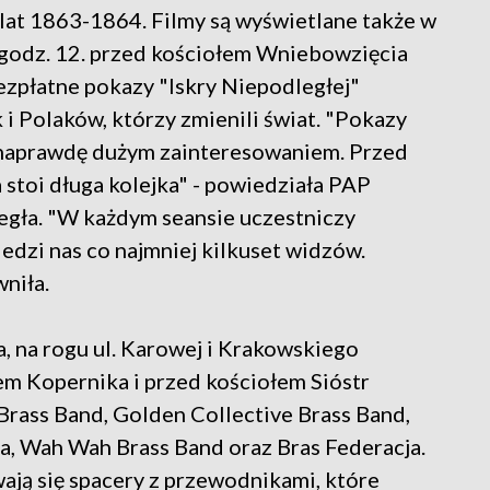
 lat 1863-1864. Filmy są wyświetlane także w
godz. 12. przed kościołem Wniebowzięcia
ezpłatne pokazy "Iskry Niepodległej"
 i Polaków, którzy zmienili świat. "Pokazy
ię naprawdę dużym zainteresowaniem. Przed
 stoi długa kolejka" - powiedziała PAP
egła. "W każdym seansie uczestniczy
iedzi nas co najmniej kilkuset widzów.
niła.
 na rogu ul. Karowej i Krakowskiego
em Kopernika i przed kościołem Sióstr
Brass Band, Golden Collective Brass Band,
a, Wah Wah Brass Band oraz Bras Federacja.
ją się spacery z przewodnikami, które