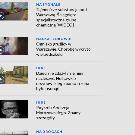
NA SYGNALE
Tajemnicze substancje pod
Warszawą. Ściągnięto
specjalistyczną grupę
chemiczną [WIDEO]
NAUKA I ZDROWIE
Ognisko gruźlicy w
Warszawie. Chorobę wykryto
w przedszkolu
INNE
Dzieci nie zdążyły się nimi
nacieszyć. Huśtawki z
ursynowskiego parku trzeba
było usunąć
INNE
Pogrzeb Andrzeja
Morozowskiego. Znamy
szczegóły
NA DROGACH