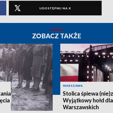
UDOSTĘPNIJ NA X
ZOBACZ TAKŻE
WARSZAWA
ania
Stolica śpiewa (nie)
ęcia
Wyjątkowy hołd dl
Warszawskich