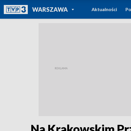
POWRÓT DO
WARSZAWA
Aktualności
Po
TVP REGIONY
Na Krakowskim Prz