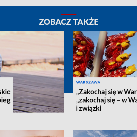
ZOBACZ TAKŻE
WARSZAWA
skie
„Zakochaj się w War
bieg
„zakochaj się – w W
i związki