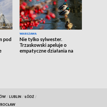
WARSZAWA
m pod
Nie tylko sylwester.
Trzaskowski apeluje o
e
empatyczne działania na
rzecz zwierząt przez całą
zimę
KÓW
/
LUBLIN
/
ŁÓDŹ
/
ROCŁAW