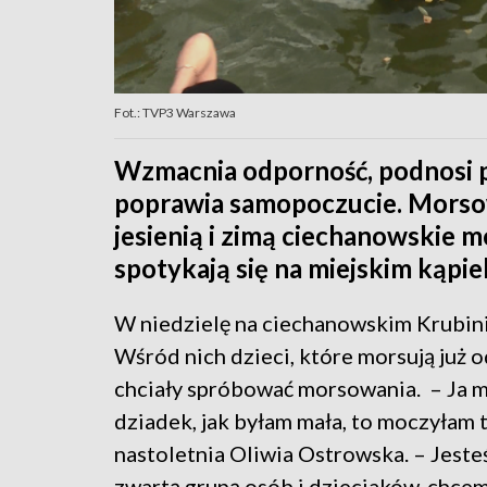
Fot.: TVP3 Warszawa
Wzmacnia odporność, podnosi p
poprawia samopoczucie. Morsowa
jesienią i zimą ciechanowskie m
spotykają się na miejskim kąpiel
W niedzielę na ciechanowskim Krubini
Wśród nich dzieci, które morsują już od
chciały spróbować morsowania. – Ja mo
dziadek, jak byłam mała, to moczyłam
nastoletnia Oliwia Ostrowska. – Jesteś
zwartą grupą osób i dzieciaków, chcemy