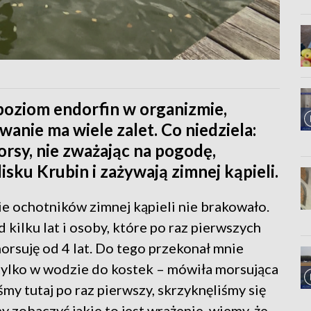
oziom endorfin w organizmie,
nie ma wiele zalet. Co niedziela:
orsy, nie zważając na pogodę,
isku Krubin i zażywają zimnej kąpieli.
e ochotników zimnej kąpieli nie brakowało.
 kilku lat i osoby, które po raz pierwszych
rsuję od 4 lat. Do tego przekonał mnie
 tylko w wodzie do kostek – mówiła morsująca
my tutaj po raz pierwszy, skrzyknęliśmy się
 zobaczyć jakie to jest wrażenie, wiemy, że