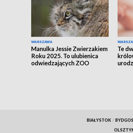
WARSZAWA
WARSZ
Manulka Jessie Zwierzakiem
Te dw
Roku 2025. To ulubienica
królo
odwiedzających ZOO
urodz
roku
BIAŁYSTOK
/
BYDGO
OLSZTY