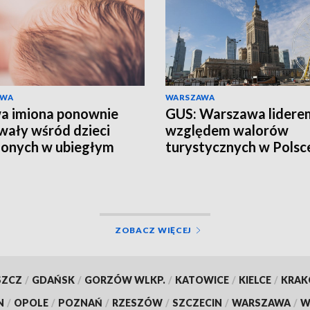
AWA
WARSZAWA
a imiona ponownie
GUS: Warszawa lidere
wały wśród dzieci
względem walorów
onych w ubiegłym
turystycznych w Polsc
 Warszawie
ZOBACZ WIĘCEJ
SZCZ
/
GDAŃSK
/
GORZÓW WLKP.
/
KATOWICE
/
KIELCE
/
KRA
N
/
OPOLE
/
POZNAŃ
/
RZESZÓW
/
SZCZECIN
/
WARSZAWA
/
W