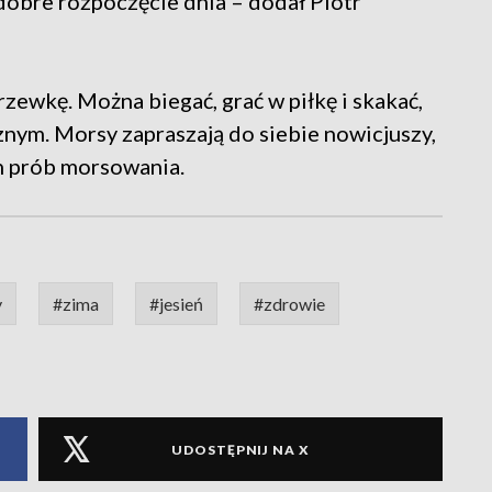
obre rozpoczęcie dnia – dodał Piotr
zewkę. Można biegać, grać w piłkę i skakać,
nym. Morsy zapraszają do siebie nowicjuszy,
ch prób morsowania.
y
#zima
#jesień
#zdrowie
UDOSTĘPNIJ NA X