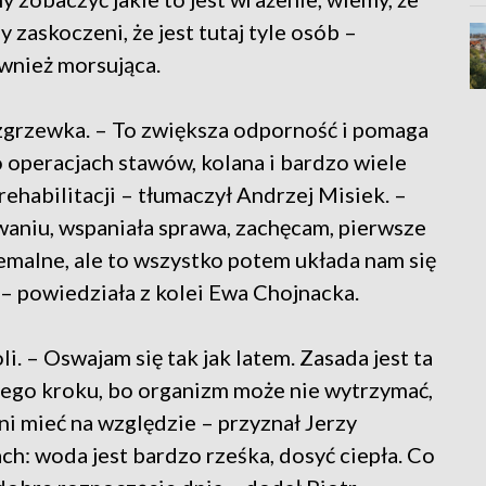
zaskoczeni, że jest tutaj tyle osób –
wnież morsująca.
rzewka. – To zwiększa odporność i pomaga
po operacjach stawów, kolana i bardzo wiele
ehabilitacji – tłumaczył Andrzej Misiek. –
waniu, wspaniała sprawa, zachęcam, pierwsze
emalne, ale to wszystko potem układa nam się
– powiedziała z kolei Ewa Chojnacka.
. – Oswajam się tak jak latem. Zasada jest ta
ego kroku, bo organizm może nie wytrzymać,
i mieć na względzie – przyznał Jerzy
ch: woda jest bardzo rześka, dosyć ciepła. Co