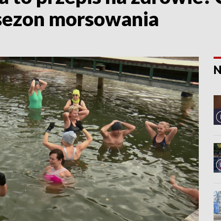
sezon morsowania
N