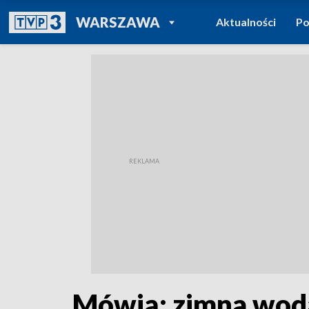
POWRÓT DO
WARSZAWA
Aktualności
Po
TVP REGIONY
Mówią: zimna woda