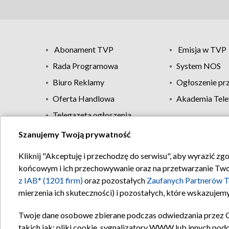
Abonament TVP
Emisja w TVP
Rada Programowa
System NOS
Biuro Reklamy
Ogłoszenie pr
Oferta Handlowa
Akademia Tele
Telegazeta ogłoszenia
Szanujemy Twoją prywatność
Regulamin TVP
Kliknij "Akceptuję i przechodzę do serwisu", aby wyrazić zg
końcowym i ich przechowywanie oraz na przetwarzanie Twoich
z IAB* (1201 firm)
oraz pozostałych
Zaufanych Partnerów T
mierzenia ich skuteczności) i pozostałych, które wskazujemy
Twoje dane osobowe zbierane podczas odwiedzania przez 
takich jak: pliki cookie, sygnalizatory WWW lub innych pod