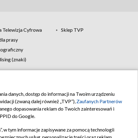
 Telewizja Cyfrowa
Sklep TVP
la prasy
tograficzny
sing (znaki)
klamy
Kontakt
rania danych, dostęp do informacji na Twoim urządzeniu
idacji (zwaną dalej również „TVP”),
Zaufanych Partnerów
anego dopasowania reklam do Twoich zainteresowań i
a PPID do Google.
”, w tym informacje zapisywane za pomocą technologii
zpiecznych usług, personalizację treści oraz reklam,