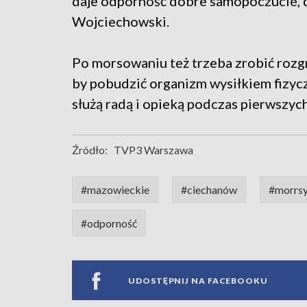
daje odporność dobre samopoczucie, d
Wojciechowski.
Po morsowaniu też trzeba zrobić rozgr
by pobudzić organizm wysiłkiem fizycz
służą radą i opieką podczas pierwszy
Źródło:
TVP3 Warszawa
#mazowieckie
#ciechanów
#morrs
#odporność
UDOSTĘPNIJ NA FACEBOOKU