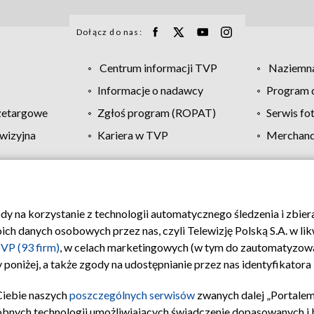
Dołącz do nas:
Centrum informacji TVP
Naziemna
Informacje o nadawcy
Program d
zetargowe
Zgłoś program (ROPAT)
Serwis fo
wizyjna
Kariera w TVP
Merchandi
Polityka prywatności
Moje zgody
Pomoc
Biuro re
ody na korzystanie z technologii automatycznego śledzenia i zbie
 danych osobowych przez nas, czyli Telewizję Polską S.A. w likw
VP (93 firm)
, w celach marketingowych (w tym do zautomatyzow
 poniżej, a także zgody na udostępnianie przez nas identyfikator
Ciebie naszych
poszczególnych serwisów
zwanych dalej „Portalem
obnych technologii umożliwiających świadczenie dopasowanych i be